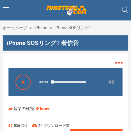
ホームページ
»
iPhone
»
iPhone SOSリングT
iPhone SOSリングT 着信音
♥♥♥着メロ
00:00
…
音楽の種類:
iPhone
506 聞く
24 ダウンロード数