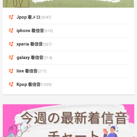
Jpop 着メロ
(3047)
iphone 着信音
(510)
xperia 着信音
(267)
galaxy 着信音
(314)
line 着信音
(217)
Kpop 着信音
(1039)