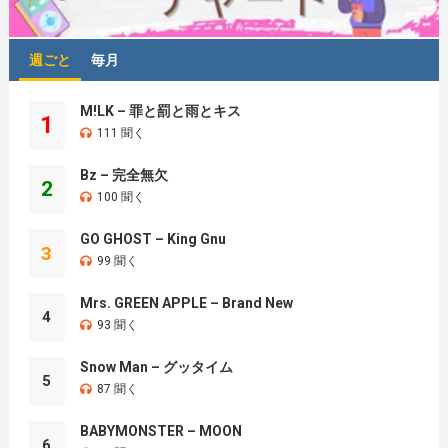
週ごと
毎月
M!LK – 罪と罰と雨とキス
1
111 聞く
Bz – 完全無欠
2
100 聞く
GO GHOST – King Gnu
3
99 聞く
Mrs. GREEN APPLE – Brand New
4
93 聞く
Snow Man – グッタイム
5
87 聞く
BABYMONSTER – MOON
6