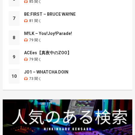
85 聞く
BE:FIRST – BRUCE WAYNE
7
81 聞く
M!LK – You!Joy!Parade!
8
79 聞く
ACEes【真夜中のZOO】
9
79 聞く
JO1 – WHATCHA DOIN
10
73 聞く