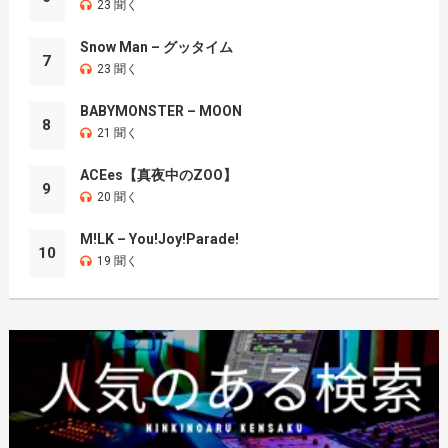
23 聞く
Snow Man – グッタイム
7
23 聞く
BABYMONSTER – MOON
8
21 聞く
ACEes【真夜中のZOO】
9
20 聞く
M!LK – You!Joy!Parade!
10
19 聞く