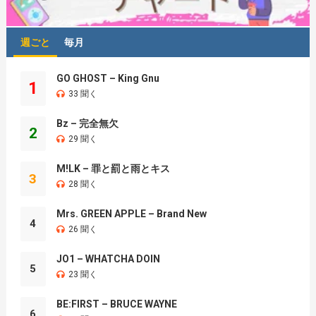
週ごと
毎月
GO GHOST – King Gnu
1
33 聞く
Bz – 完全無欠
2
29 聞く
M!LK – 罪と罰と雨とキス
3
28 聞く
Mrs. GREEN APPLE – Brand New
4
26 聞く
JO1 – WHATCHA DOIN
5
23 聞く
BE:FIRST – BRUCE WAYNE
6