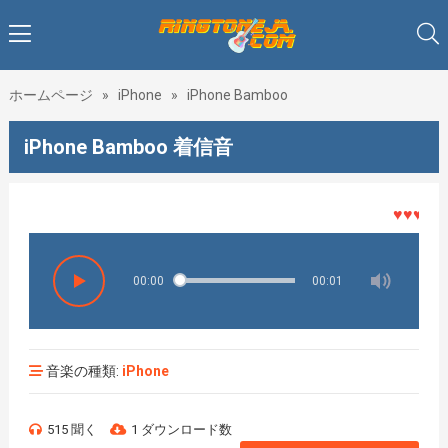
ホームページ
»
iPhone
»
iPhone Bamboo
iPhone Bamboo 着信音
♥♥♥着メロ
00:00
00:01
音楽の種類:
iPhone
515 聞く
1 ダウンロード数