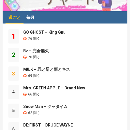
週ごと
毎月
GO GHOST – King Gnu
1
76 聞く
Bz – 完全無欠
2
70 聞く
M!LK – 罪と罰と雨とキス
3
69 聞く
Mrs. GREEN APPLE – Brand New
4
66 聞く
Snow Man – グッタイム
5
62 聞く
BE:FIRST – BRUCE WAYNE
6