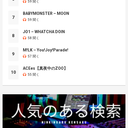
59 聞く
BABYMONSTER – MOON
7
59 聞く
JO1 – WHATCHA DOIN
8
58 聞く
M!LK – You!Joy!Parade!
9
57 聞く
ACEes【真夜中のZOO】
10
55 聞く