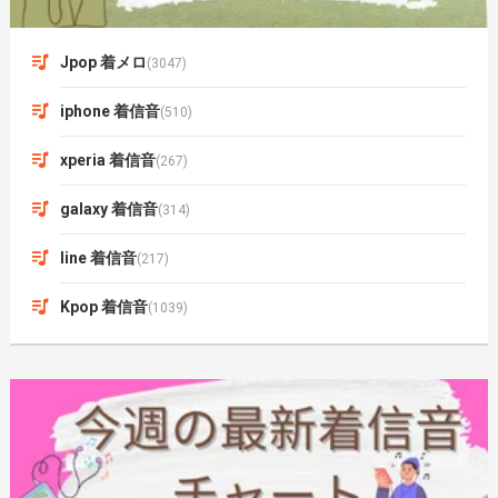
Jpop 着メロ
(3047)
iphone 着信音
(510)
xperia 着信音
(267)
galaxy 着信音
(314)
line 着信音
(217)
Kpop 着信音
(1039)