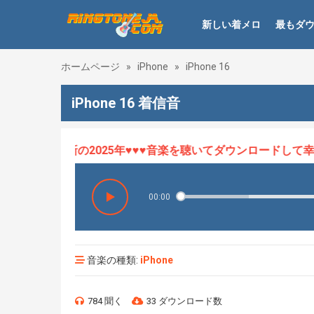
新しい着メロ
最もダ
ホームページ
»
iPhone
»
iPhone 16
iPhone 16 着信音
ロHOT、最新の2025年♥♥♥音楽を聴いてダウンロードして幸せに
00:00
音楽の種類:
iPhone
784 聞く
33 ダウンロード数