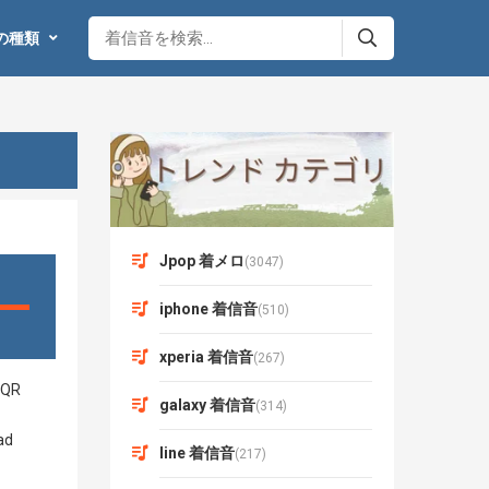
の種類
Jpop 着メロ
(3047)
iphone 着信音
(510)
xperia 着信音
(267)
galaxy 着信音
(314)
line 着信音
(217)