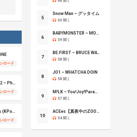
66 聞く
Snow Man – グッタイム
5
60 聞く
BABYMONSTER – MOON
6
59 聞く
BE:FIRST – BRUCE WAYNE
ONE
7
58 聞く
ンロード
JO1 – WHATCHA DOIN
8
58 聞く
Montagem Santa Fe 2 – Phonk (iPhone)
M!LK – You!Joy!Parade!
ンロード
9
57 聞く
Your Idol – Saja Boys (KPop Demon Hunters iPhone)
ACEes【真夜中のZOO】
10
54 聞く
ンロード