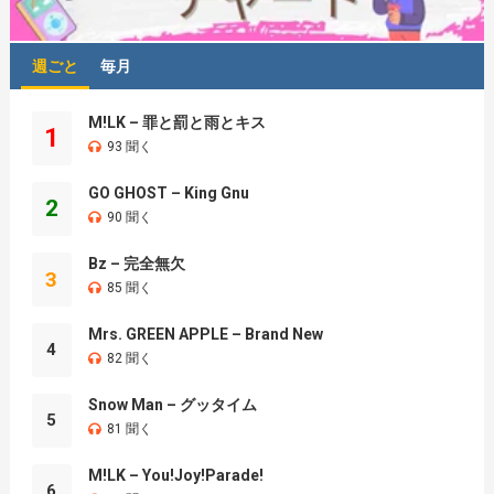
週ごと
毎月
M!LK – 罪と罰と雨とキス
1
93 聞く
GO GHOST – King Gnu
2
90 聞く
Bz – 完全無欠
3
85 聞く
Mrs. GREEN APPLE – Brand New
4
82 聞く
Snow Man – グッタイム
5
81 聞く
M!LK – You!Joy!Parade!
6