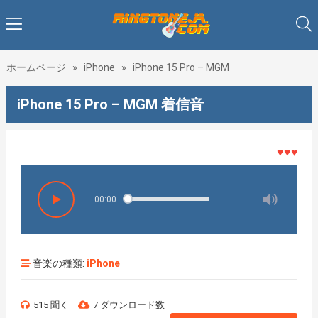
ホームページ
»
iPhone
»
iPhone 15 Pro – MGM
iPhone 15 Pro – MGM 着信音
♥♥♥着メロ
00:00
…
音楽の種類:
iPhone
515 聞く
7 ダウンロード数