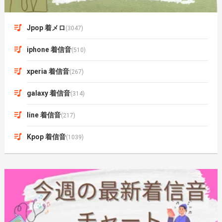
Jpop 着メロ
(3047)
iphone 着信音
(510)
xperia 着信音
(267)
galaxy 着信音
(314)
line 着信音
(217)
Kpop 着信音
(1039)