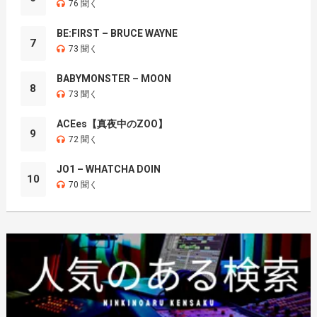
76 聞く
BE:FIRST – BRUCE WAYNE
7
73 聞く
BABYMONSTER – MOON
8
73 聞く
ACEes【真夜中のZOO】
9
72 聞く
JO1 – WHATCHA DOIN
10
70 聞く