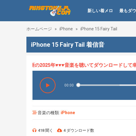
新しい着メロ
最もダ
ホームページ
»
iPhone
»
iPhone 15 Fairy Tail
iPhone 15 Fairy Tail 着信音
ロHOT、最新の2025年♥♥♥音楽を聴いてダウンロードして幸せ
00:00
音楽の種類:
iPhone
418 聞く
4 ダウンロード数