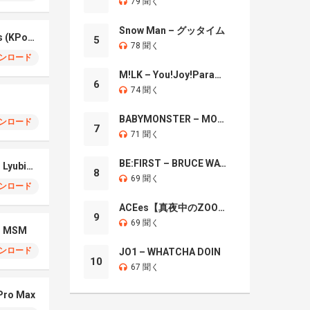
79 聞く
Snow Man – グッタイム
Your Idol – Saja Boys (KPop Demon Hunters iPhone)
5
78 聞く
ンロード
M!LK – You!Joy!Parade!
6
74 聞く
BABYMONSTER – MOON
ンロード
7
71 聞く
BE:FIRST – BRUCE WAYNE
iPhone 17 Pro Max – Lyubimka
8
69 聞く
ンロード
ACEes【真夜中のZOO】
9
69 聞く
 – MSM
ンロード
JO1 – WHATCHA DOIN
10
67 聞く
 Pro Max