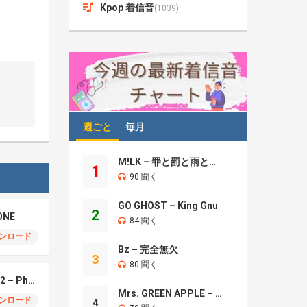
Kpop 着信音
(1039)
週ごと
毎月
M!LK – 罪と罰と雨とキス
1
90 聞く
GO GHOST – King Gnu
2
ONE
84 聞く
ンロード
Bz – 完全無欠
3
80 聞く
Montagem Santa Fe 2 – Phonk (iPhone)
Mrs. GREEN APPLE – Brand New
ンロード
4