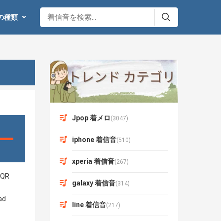
の種類
Jpop 着メロ
(3047)
iphone 着信音
(510)
xperia 着信音
(267)
galaxy 着信音
(314)
line 着信音
(217)