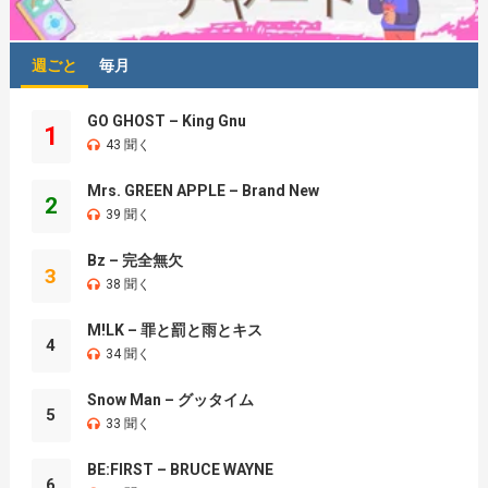
週ごと
毎月
GO GHOST – King Gnu
1
43 聞く
Mrs. GREEN APPLE – Brand New
2
39 聞く
Bz – 完全無欠
3
38 聞く
M!LK – 罪と罰と雨とキス
4
34 聞く
Snow Man – グッタイム
5
33 聞く
BE:FIRST – BRUCE WAYNE
6