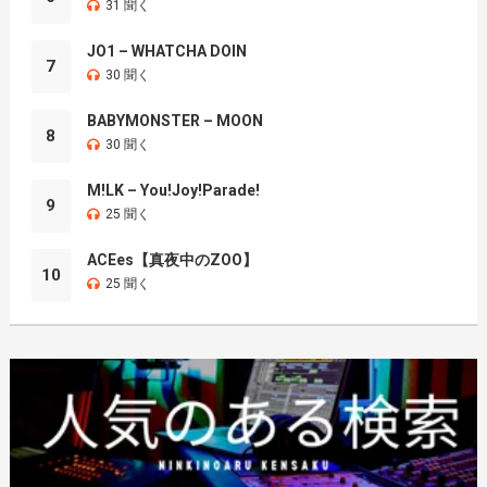
31 聞く
JO1 – WHATCHA DOIN
7
30 聞く
BABYMONSTER – MOON
8
30 聞く
M!LK – You!Joy!Parade!
9
25 聞く
ACEes【真夜中のZOO】
10
25 聞く