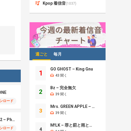
Kpop 着信音
(1037)
週ごと
毎月
GO GHOST – King Gnu
1
43 聞く
Bz – 完全無欠
2
ONE
39 聞く
ンロード
Mrs. GREEN APPLE – Brand New
3
39 聞く
Montagem Santa Fe 2 – Phonk (iPhone)
M!LK – 罪と罰と雨とキス
ンロード
4