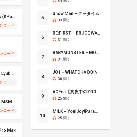
34 聞く
Snow Man – グッタイム
Your Idol – Saja Boys (KPop Demon Hunters iPhone)
5
33 聞く
ンロード
BE:FIRST – BRUCE WAYNE
6
31 聞く
BABYMONSTER – MOON
ンロード
7
31 聞く
JO1 – WHATCHA DOIN
iPhone 17 Pro Max – Lyubimka
8
30 聞く
ンロード
ACEes【真夜中のZOO】
9
25 聞く
 – MSM
ンロード
M!LK – You!Joy!Parade!
10
25 聞く
 Pro Max