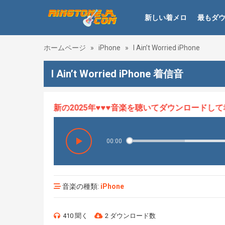
新しい着メロ
最もダ
ホームページ
»
iPhone
»
I Ain’t Worried iPhone
I Ain’t Worried iPhone 着信音
メロHOT、最新の2025年♥♥♥音楽を聴いてダウンロードして幸
00:00
音楽の種類:
iPhone
410 聞く
2 ダウンロード数