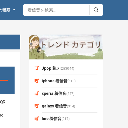
の種類
Jpop 着メロ
(3044)
iphone 着信音
(510)
xperia 着信音
(267)
galaxy 着信音
(314)
line 着信音
(217)