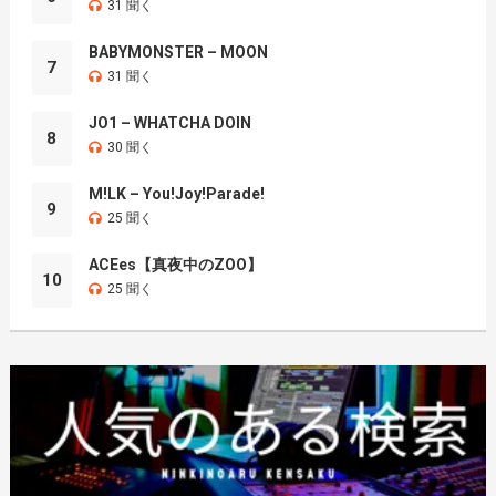
31 聞く
BABYMONSTER – MOON
7
31 聞く
JO1 – WHATCHA DOIN
8
30 聞く
M!LK – You!Joy!Parade!
9
25 聞く
ACEes【真夜中のZOO】
10
25 聞く