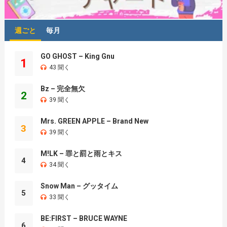
週ごと
毎月
GO GHOST – King Gnu
1
43 聞く
Bz – 完全無欠
2
39 聞く
Mrs. GREEN APPLE – Brand New
3
39 聞く
M!LK – 罪と罰と雨とキス
4
34 聞く
Snow Man – グッタイム
5
33 聞く
BE:FIRST – BRUCE WAYNE
6