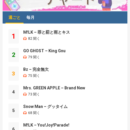
週ごと
毎月
M!LK – 罪と罰と雨とキス
1
82 聞く
GO GHOST – King Gnu
2
79 聞く
Bz – 完全無欠
3
75 聞く
Mrs. GREEN APPLE – Brand New
4
73 聞く
Snow Man – グッタイム
5
68 聞く
M!LK – You!Joy!Parade!
6