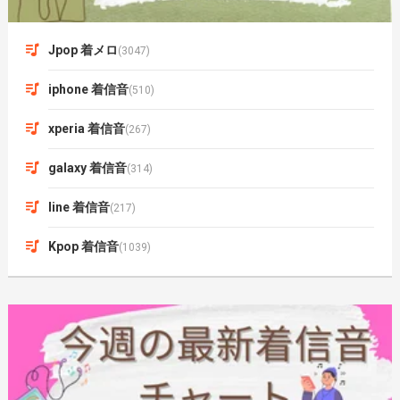
Jpop 着メロ
(3047)
iphone 着信音
(510)
xperia 着信音
(267)
galaxy 着信音
(314)
line 着信音
(217)
Kpop 着信音
(1039)