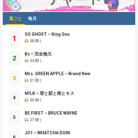
週ごと
毎月
GO GHOST – King Gnu
1
38 聞く
Bz – 完全無欠
2
34 聞く
Mrs. GREEN APPLE – Brand New
3
31 聞く
M!LK – 罪と罰と雨とキス
4
30 聞く
BE:FIRST – BRUCE WAYNE
5
27 聞く
JO1 – WHATCHA DOIN
6