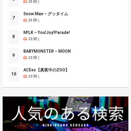
26 聞く
Snow Man – グッタイム
7
26 聞く
M!LK – You!Joy!Parade!
8
23 聞く
BABYMONSTER – MOON
9
23 聞く
ACEes【真夜中のZOO】
10
23 聞く