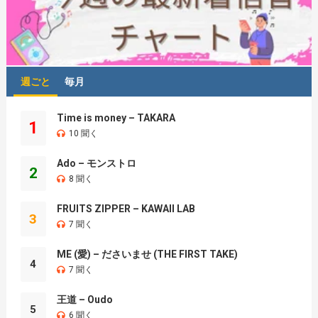
週ごと
毎月
Time is money – TAKARA
1
10 聞く
Ado – モンストロ
2
8 聞く
FRUITS ZIPPER – KAWAII LAB
3
7 聞く
ME (愛) – ださいませ (THE FIRST TAKE)
4
7 聞く
王道 – Oudo
5
6 聞く