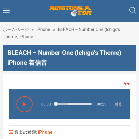
ホームページ
»
iPhone
»
BLEACH – Number One (Ichigo’s
Theme) iPhone
BLEACH – Number One (Ichigo’s Theme)
iPhone 着信音
♥♥♥着メ
00:00
00:25
音楽の種類:
iPhone