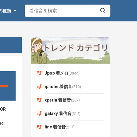
の種類
Jpop 着メロ
(3044)
iphone 着信音
(510)
xperia 着信音
(267)
galaxy 着信音
(314)
line 着信音
(217)