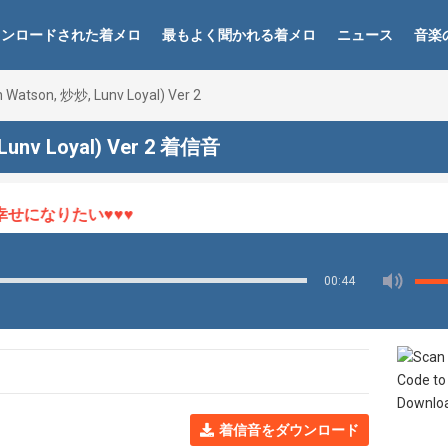
ウンロードされた着メロ
最もよく聞かれる着メロ
ニュース
音楽
h Watson, 炒炒, Lunv Loyal) Ver 2
 Lunv Loyal) Ver 2 着信音
になりたい♥♥♥
00:44
着信音をダウンロード