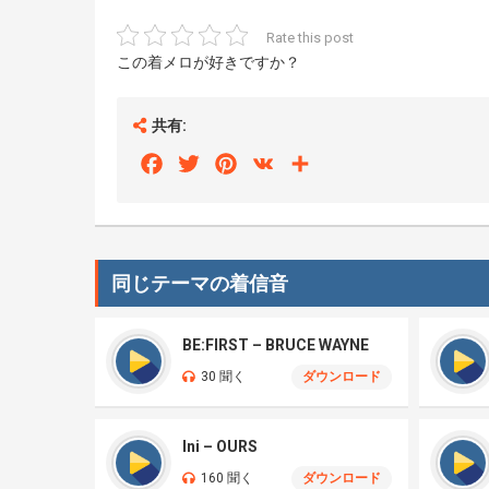
Rate this post
この着メロが好きですか？
共有:
Facebook
Twitter
Pinterest
VK
Share
同じテーマの着信音
BE:FIRST – BRUCE WAYNE
30 聞く
ダウンロード
Ini – OURS
160 聞く
ダウンロード