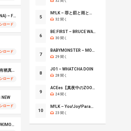
32 聞く
M!LK – 罪と罰と雨とキス
ちゃんみな (CHANMINA) – FLIP FLAP
5
32 聞く
ンロード
BE:FIRST – BRUCE WAYNE
6
30 聞く
BABYMONSTER – MOON
ンロード
7
29 聞く
JO1 – WHATCHA DOIN
初恋は負け確！ feat. 有栖真凛愛
8
28 聞く
ンロード
ACEes【真夜中のZOO】
9
24 聞く
S NEW
ンロード
M!LK – You!Joy!Parade!
10
23 聞く
¥Ellow Bucks – KABUKIMONO