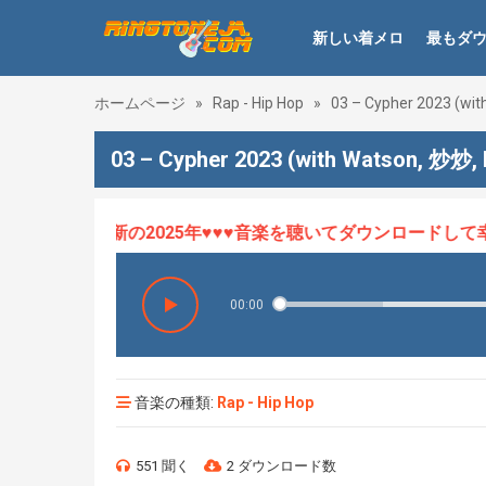
新しい着メロ
最もダ
ホームページ
»
Rap - Hip Hop
»
03 – Cypher 2023 (wit
03 – Cypher 2023 (with Watson, 炒炒,
ロHOT、最新の2025年♥♥♥音楽を聴いてダウンロードして幸せ
00:00
音楽の種類:
Rap - Hip Hop
551 聞く
2 ダウンロード数