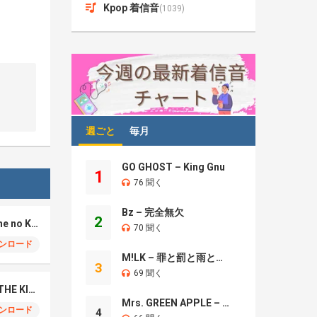
Kpop 着信音
(1039)
週ごと
毎月
GO GHOST – King Gnu
1
76 聞く
Bz – 完全無欠
2
REAL-T – 脛の傷 (Sune no Kizu)
70 聞く
ンロード
M!LK – 罪と罰と雨とキス
3
69 聞く
Ryoki Miyama – I’M THE KING
Mrs. GREEN APPLE – Brand New
ンロード
4