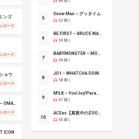
66 聞く
Snow Man – グッタイム
ラミンゴ
5
62 聞く
ンロード
BE:FIRST – BRUCE WAYNE
6
59 聞く
BABYMONSTER – MOON
ンロード
7
59 聞く
JO1 – WHATCHA DOIN
マショウ
8
58 聞く
ンロード
M!LK – You!Joy!Parade!
9
57 聞く
Tokyo Young Vision – OMATASE
ンロード
ACEes【真夜中のZOO】
10
55 聞く
AT ICON