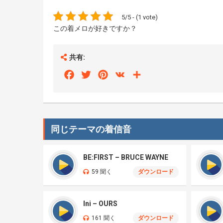
5/5 - (1 vote)
この着メロが好きですか？
共有:
Facebook
Twitter
Pinterest
VK
Share
同じテーマの着信音
BE:FIRST – BRUCE WAYNE
59 聞く
ダウンロード
Ini – OURS
161 聞く
ダウンロード