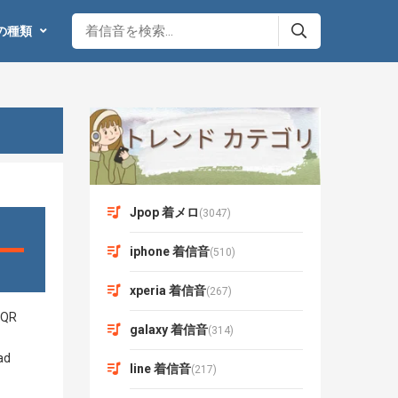
の種類
Jpop 着メロ
(3047)
iphone 着信音
(510)
xperia 着信音
(267)
galaxy 着信音
(314)
line 着信音
(217)