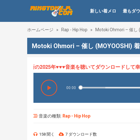
新しい着メロ
最もダ
ホームページ
»
Rap - Hip Hop
»
Motoki Ohmori – 催し
Motoki Ohmori – 催し (MOYOOSHI)
ロHOT、最新の2025年♥♥♥音楽を聴いてダウンロードして幸せ
00:00
音楽の種類:
Rap - Hip Hop
158 聞く
7 ダウンロード数