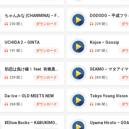
ちゃんみな (CHANMINA) – FLIP FLAP
DODODO – 平成フ
230 聞く
ダウンロード
229 聞く
ダウ
UCHIDA 2 – GINTA
Kojoe – Gossip
191 聞く
ダウンロード
247 聞く
ダウ
初恋は負け確！ feat. 有栖真凛愛
SEAMO – マタアイ
239 聞く
ダウンロード
269 聞く
ダウ
Da-Ice – OLD MEETS NEW
268 聞く
ダウンロード
246 聞く
ダウ
¥Ellow Bucks – KABUKIMONO
Uyama Hiroto – GO