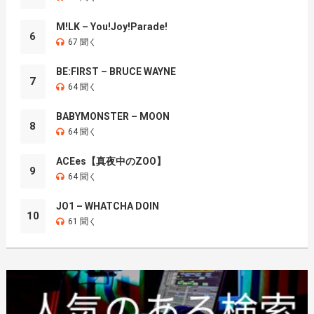
M!LK – You!Joy!Parade!
6
67 聞く
BE:FIRST – BRUCE WAYNE
7
64 聞く
BABYMONSTER – MOON
8
64 聞く
ACEes【真夜中のZOO】
9
64 聞く
JO1 – WHATCHA DOIN
10
61 聞く