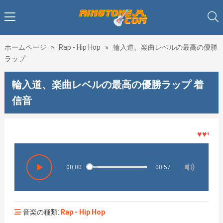
ホームページ
»
Rap - Hip Hop
»
輪入道、楽曲レベルの最高の優勝
ラップ
輪入道、楽曲レベルの最高の優勝ラップ 着
信音
♥♥♥着メ
00:00
00:57
音楽の種類:
Rap - Hip Hop