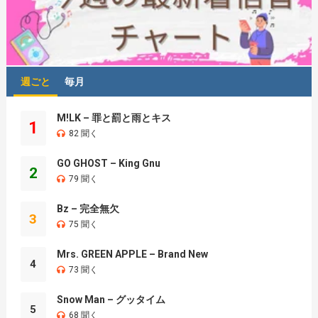
週ごと
毎月
M!LK – 罪と罰と雨とキス
1
82 聞く
GO GHOST – King Gnu
2
79 聞く
Bz – 完全無欠
3
75 聞く
Mrs. GREEN APPLE – Brand New
4
73 聞く
Snow Man – グッタイム
5
68 聞く