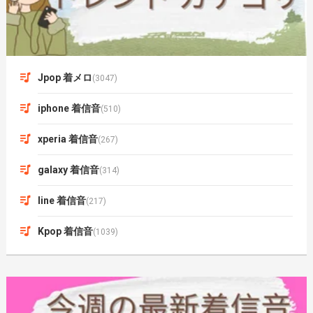
Jpop 着メロ
(3047)
iphone 着信音
(510)
xperia 着信音
(267)
galaxy 着信音
(314)
line 着信音
(217)
Kpop 着信音
(1039)