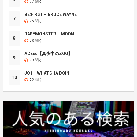
77 聞く
BE:FIRST – BRUCE WAYNE
7
75 聞く
BABYMONSTER – MOON
8
73 聞く
ACEes【真夜中のZOO】
9
73 聞く
JO1 – WHATCHA DOIN
10
72 聞く