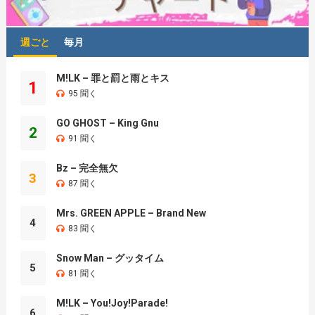
週ごと
毎月
M!LK – 罪と罰と雨とキス
1
95 聞く
GO GHOST – King Gnu
2
91 聞く
Bz – 完全無欠
3
87 聞く
Mrs. GREEN APPLE – Brand New
4
83 聞く
Snow Man – グッタイム
5
81 聞く
M!LK – You!Joy!Parade!
6