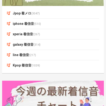
Jpop 着メロ
(3047)
iphone 着信音
(510)
xperia 着信音
(267)
galaxy 着信音
(314)
line 着信音
(217)
Kpop 着信音
(1039)