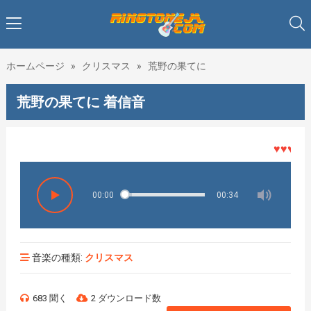
ホームページ
»
クリスマス
»
荒野の果てに
荒野の果てに 着信音
♥♥♥着メロ
00:00
00:34
音楽の種類:
クリスマス
683 聞く
2 ダウンロード数