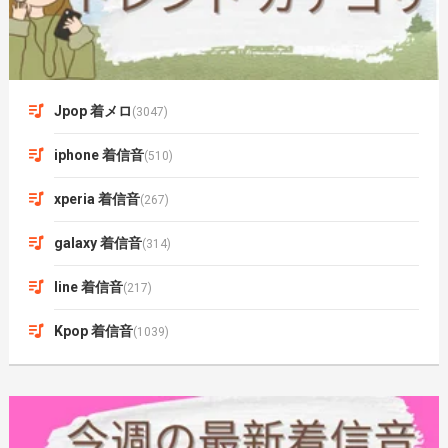
Jpop 着メロ
(3047)
iphone 着信音
(510)
xperia 着信音
(267)
galaxy 着信音
(314)
line 着信音
(217)
Kpop 着信音
(1039)