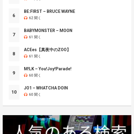
BE:FIRST – BRUCE WAYNE
6
62 聞く
BABYMONSTER – MOON
7
61 聞く
ACEes【真夜中のZOO】
8
61 聞く
M!LK – You!Joy!Parade!
9
60 聞く
JO1 – WHATCHA DOIN
10
60 聞く