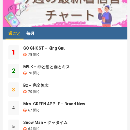
週ごと
毎月
GO GHOST – King Gnu
1
78 聞く
M!LK – 罪と罰と雨とキス
2
76 聞く
Bz – 完全無欠
3
70 聞く
Mrs. GREEN APPLE – Brand New
4
67 聞く
Snow Man – グッタイム
5
64 聞く