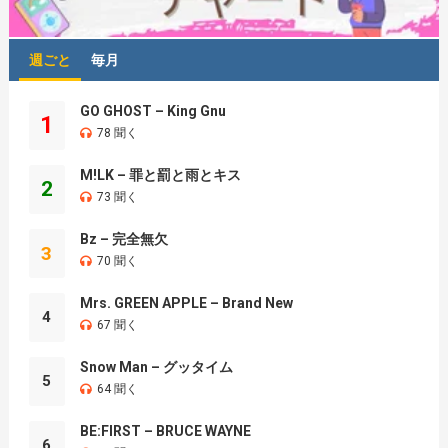
週ごと
毎月
GO GHOST – King Gnu
1
78 聞く
M!LK – 罪と罰と雨とキス
2
73 聞く
Bz – 完全無欠
3
70 聞く
Mrs. GREEN APPLE – Brand New
4
67 聞く
Snow Man – グッタイム
5
64 聞く
BE:FIRST – BRUCE WAYNE
6