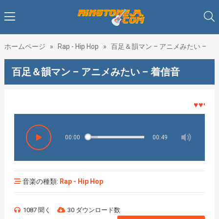
ホームページ
»
Rap - Hip Hop
»
百足＆韻マン – アニメみたい –
百足＆韻マン – アニメみたい – 着信音
♥♥♥着メ
00:00
00:49
音楽の種類:
Rap - Hip Hop
1087 聞く
30 ダウンロード数