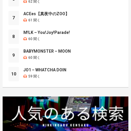
62 聞く
ACEes【真夜中のZOO】
7
61 聞く
M!LK – You!Joy!Parade!
8
60 聞く
BABYMONSTER – MOON
9
60 聞く
JO1 – WHATCHA DOIN
10
59 聞く