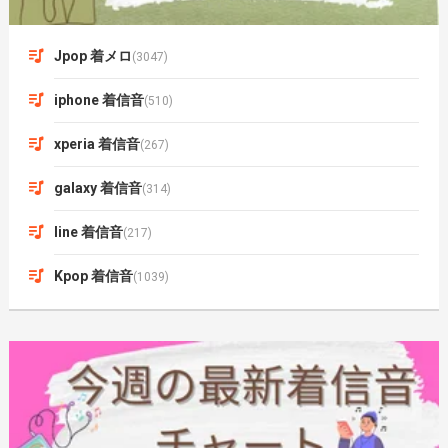
Jpop 着メロ
(3047)
iphone 着信音
(510)
xperia 着信音
(267)
galaxy 着信音
(314)
line 着信音
(217)
Kpop 着信音
(1039)