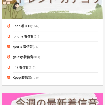
Jpop 着メロ
(3047)
iphone 着信音
(510)
xperia 着信音
(267)
galaxy 着信音
(314)
line 着信音
(217)
Kpop 着信音
(1039)