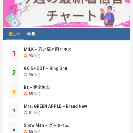
週ごと
毎月
M!LK – 罪と罰と雨とキス
1
93 聞く
GO GHOST – King Gnu
2
90 聞く
Bz – 完全無欠
3
85 聞く
Mrs. GREEN APPLE – Brand New
4
81 聞く
Snow Man – グッタイム
5
80 聞く