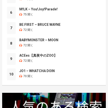
M!LK – You!Joy!Parade!
6
75 聞く
BE:FIRST – BRUCE WAYNE
7
72 聞く
BABYMONSTER – MOON
8
72 聞く
ACEes【真夜中のZOO】
9
72 聞く
JO1 – WHATCHA DOIN
10
70 聞く