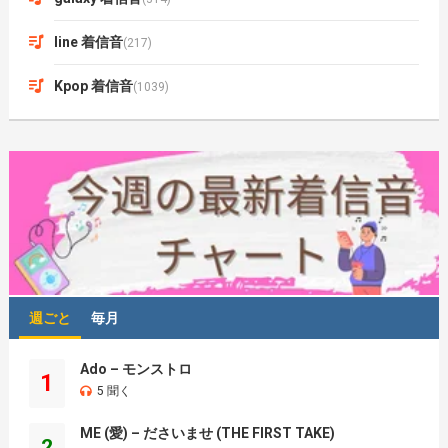
line 着信音
(217)
Kpop 着信音
(1039)
週ごと
毎月
Ado – モンストロ
1
5 聞く
ME (愛) – ださいませ (THE FIRST TAKE)
2