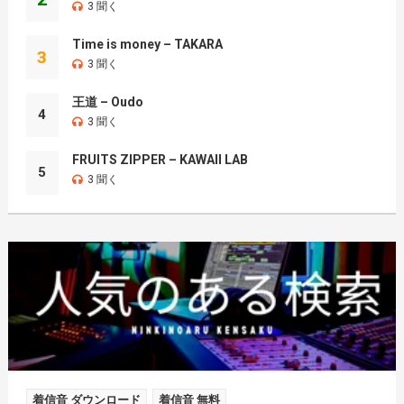
3 聞く
Time is money – TAKARA
3
3 聞く
王道 – Oudo
4
3 聞く
FRUITS ZIPPER – KAWAII LAB
5
3 聞く
着信音 ダウンロード
着信音 無料