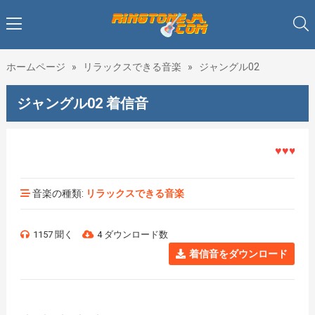
ホームページ
»
リラックスできる音楽
»
ジャングル02
ジャングル02 着信音
♥♥♥着メロ
音楽の種類:
リラックスできる音楽
1157 聞く
4 ダウンロード数
着信音をダウンロード