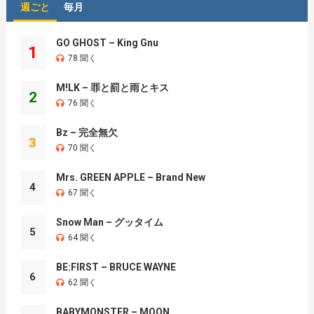
週ごと
毎月
GO GHOST – King Gnu
1
78 聞く
M!LK – 罪と罰と雨とキス
2
76 聞く
Bz – 完全無欠
3
70 聞く
Mrs. GREEN APPLE – Brand New
4
67 聞く
Snow Man – グッタイム
5
64 聞く
BE:FIRST – BRUCE WAYNE
6
62 聞く
BABYMONSTER – MOON