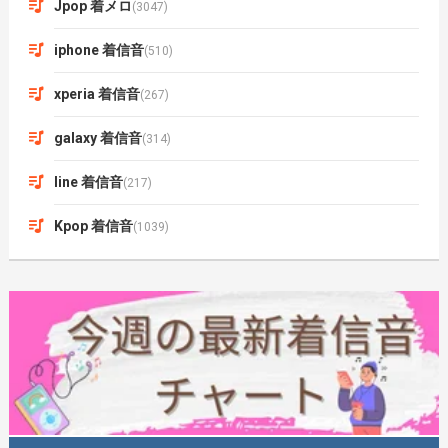
Jpop 着メロ
(3047)
iphone 着信音
(510)
xperia 着信音
(267)
galaxy 着信音
(314)
line 着信音
(217)
Kpop 着信音
(1039)