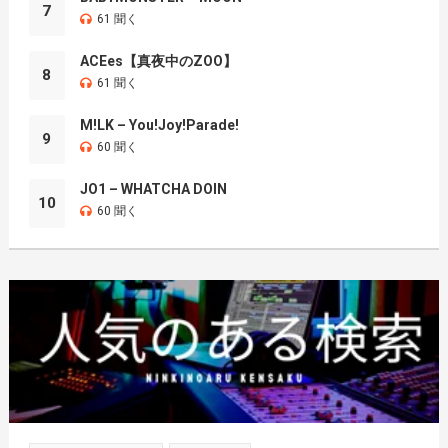
7
61 聞く
ACEes【真夜中のZOO】
8
61 聞く
M!LK – You!Joy!Parade!
9
60 聞く
JO1 – WHATCHA DOIN
10
60 聞く