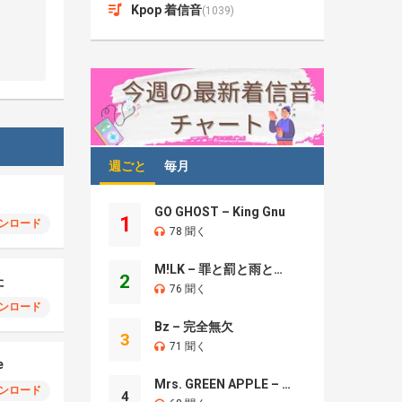
Kpop 着信音
(1039)
週ごと
毎月
GO GHOST – King Gnu
1
ンロード
78 聞く
M!LK – 罪と罰と雨とキス
2
た
76 聞く
ンロード
Bz – 完全無欠
3
71 聞く
e
Mrs. GREEN APPLE – Brand New
ンロード
4