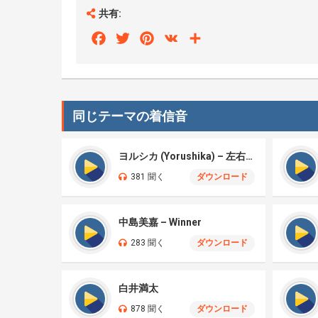
共有:
Facebook
Twitter
Pinterest
VK
Share
同じテーマの着信音
ヨルシカ (Yorushika) – 左右盲 (Left-Right Confusion)
381 聞く
ダウンロード
中島美嘉 – Winner
283 聞く
ダウンロード
白井満太
878 聞く
ダウンロード