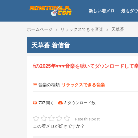
新しい着メロ
最もダ
ホームページ
»
リラックスできる音楽
»
天草蒼
天草蒼 着信音
ロHOT、最新の2025年♥♥♥音楽を聴いてダウンロードして幸せ
音楽の種類:
リラックスできる音楽
707 聞く
3 ダウンロード数
Rate this post
この着メロが好きですか？