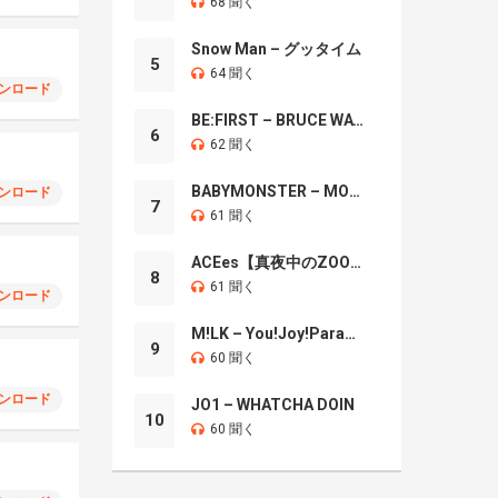
68 聞く
Snow Man – グッタイム
5
64 聞く
ンロード
BE:FIRST – BRUCE WAYNE
6
62 聞く
BABYMONSTER – MOON
ンロード
7
61 聞く
ACEes【真夜中のZOO】
8
61 聞く
ンロード
M!LK – You!Joy!Parade!
9
60 聞く
ンロード
JO1 – WHATCHA DOIN
10
60 聞く