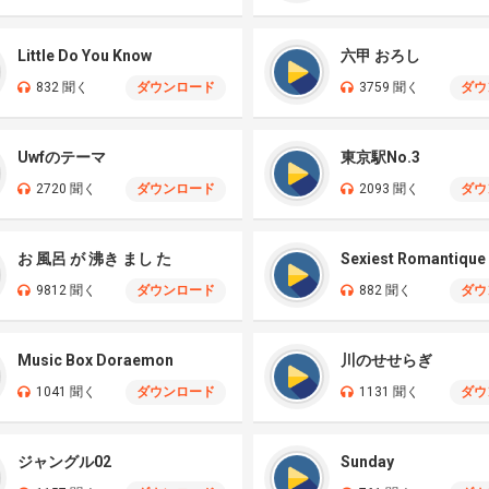
Little Do You Know
六甲 おろし
832 聞く
ダウンロード
3759 聞く
ダウ
Uwfのテーマ
東京駅No.3
2720 聞く
ダウンロード
2093 聞く
ダウ
お 風呂 が 沸き まし た
Sexiest Romantique
9812 聞く
ダウンロード
882 聞く
ダウ
Music Box Doraemon
川のせせらぎ
1041 聞く
ダウンロード
1131 聞く
ダウ
ジャングル02
Sunday