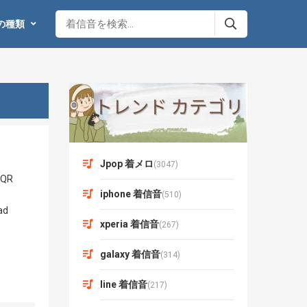
の種類
Jpop 着メロ
(3047)
iphone 着信音
(510)
xperia 着信音
(267)
galaxy 着信音
(314)
line 着信音
(217)