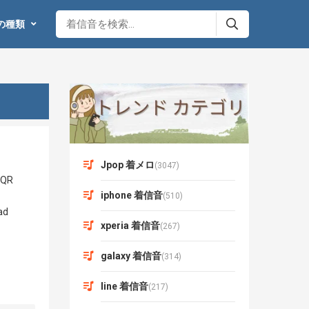
の種類
Jpop 着メロ
(3047)
iphone 着信音
(510)
xperia 着信音
(267)
galaxy 着信音
(314)
line 着信音
(217)