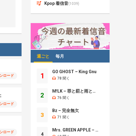
Kpop 着信音
(1039)
週ごと
毎月
GO GHOST – King Gnu
1
ンロード
78 聞く
M!LK – 罪と罰と雨とキス
2
た
76 聞く
ンロード
Bz – 完全無欠
3
71 聞く
Mrs. GREEN APPLE – Brand New
ンロード
4