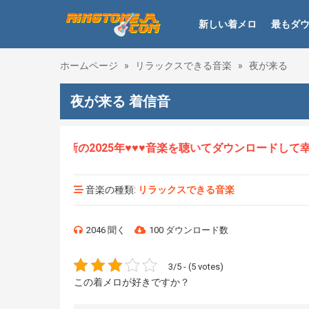
新しい着メロ
最もダ
ホームページ
»
リラックスできる音楽
»
夜が来る
夜が来る 着信音
ロHOT、最新の2025年♥♥♥音楽を聴いてダウンロードして幸せ
音楽の種類:
リラックスできる音楽
2046 聞く
100 ダウンロード数
3/5 - (5 votes)
この着メロが好きですか？