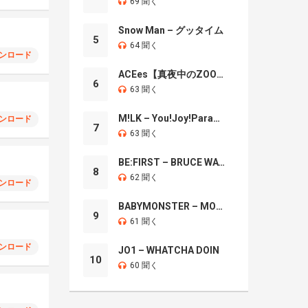
69 聞く
Snow Man – グッタイム
5
64 聞く
ンロード
ACEes【真夜中のZOO】
6
63 聞く
M!LK – You!Joy!Parade!
ンロード
7
63 聞く
BE:FIRST – BRUCE WAYNE
8
62 聞く
ンロード
BABYMONSTER – MOON
9
61 聞く
ンロード
JO1 – WHATCHA DOIN
10
60 聞く