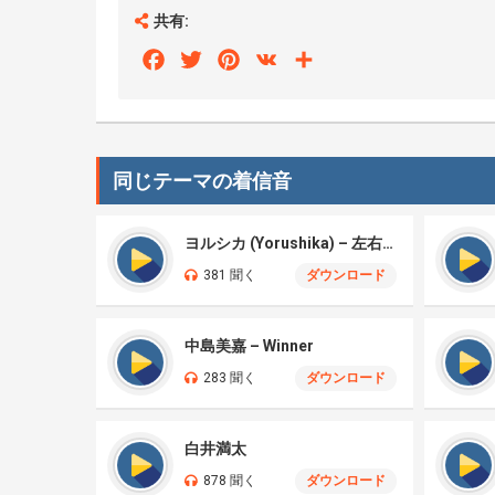
共有:
Facebook
Twitter
Pinterest
VK
Share
同じテーマの着信音
ヨルシカ (Yorushika) – 左右盲 (Left-Right Confusion)
381 聞く
ダウンロード
中島美嘉 – Winner
283 聞く
ダウンロード
白井満太
878 聞く
ダウンロード