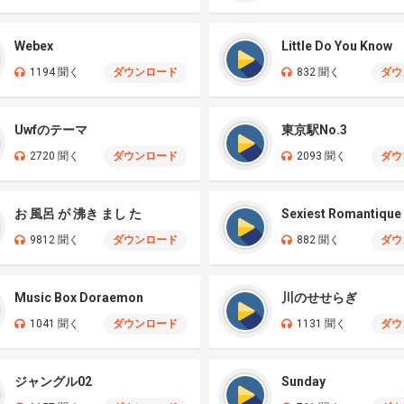
Webex
Little Do You Know
1194 聞く
ダウンロード
832 聞く
ダウ
Uwfのテーマ
東京駅No.3
2720 聞く
ダウンロード
2093 聞く
ダウ
お 風呂 が 沸き まし た
Sexiest Romantique
9812 聞く
ダウンロード
882 聞く
ダウ
Music Box Doraemon
川のせせらぎ
1041 聞く
ダウンロード
1131 聞く
ダウ
ジャングル02
Sunday