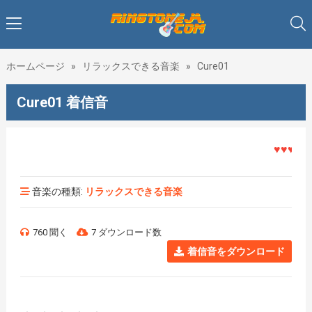
ホームページ
»
リラックスできる音楽
»
Cure01
Cure01 着信音
♥♥♥着メロ
音楽の種類:
リラックスできる音楽
760 聞く
7 ダウンロード数
着信音をダウンロード