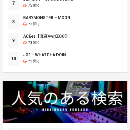
7
75 聞く
BABYMONSTER – MOON
8
73 聞く
ACEes【真夜中のZOO】
9
73 聞く
JO1 – WHATCHA DOIN
10
72 聞く