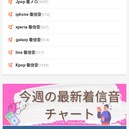
Jpop 着メロ
(3047)
iphone 着信音
(510)
xperia 着信音
(267)
galaxy 着信音
(314)
line 着信音
(217)
Kpop 着信音
(1039)