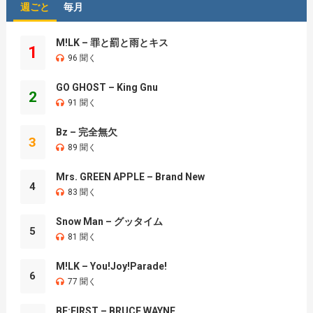
週ごと
毎月
M!LK – 罪と罰と雨とキス
1
96 聞く
GO GHOST – King Gnu
2
91 聞く
Bz – 完全無欠
3
89 聞く
Mrs. GREEN APPLE – Brand New
4
83 聞く
Snow Man – グッタイム
5
81 聞く
M!LK – You!Joy!Parade!
6
77 聞く
BE:FIRST – BRUCE WAYNE