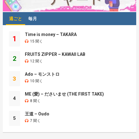
週ごと
毎月
Time is money – TAKARA
1
15 聞く
FRUITS ZIPPER – KAWAII LAB
2
12 聞く
Ado – モンストロ
3
10 聞く
ME (愛) – ださいませ (THE FIRST TAKE)
4
8 聞く
王道 – Oudo
5
7 聞く