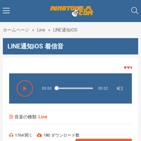
ホームページ
»
Line
»
LINE通知iOS
LINE通知iOS 着信音
♥♥♥着メロ
00:00
00:02
音楽の種類:
Line
1764 聞く
180 ダウンロード数