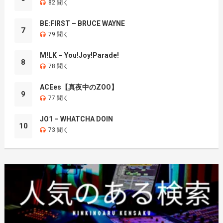
82 聞く
BE:FIRST – BRUCE WAYNE
7
79 聞く
M!LK – You!Joy!Parade!
8
78 聞く
ACEes【真夜中のZOO】
9
77 聞く
JO1 – WHATCHA DOIN
10
73 聞く