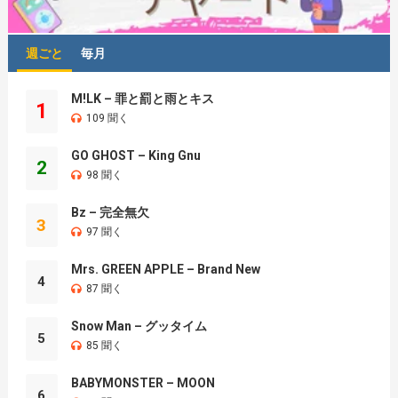
週ごと
毎月
M!LK – 罪と罰と雨とキス
1
109 聞く
GO GHOST – King Gnu
2
98 聞く
Bz – 完全無欠
3
97 聞く
Mrs. GREEN APPLE – Brand New
4
87 聞く
Snow Man – グッタイム
5
85 聞く
BABYMONSTER – MOON
6