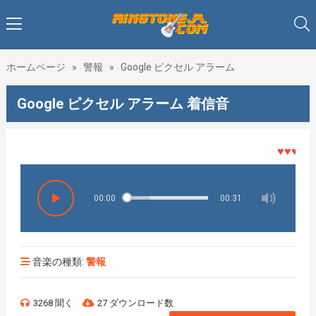
ホームページ
»
警報
»
Google ピクセル アラーム
Google ピクセル アラーム 着信音
♥♥♥着メロ
00:00
00:31
音楽の種類:
警報
3268 聞く
27 ダウンロード数