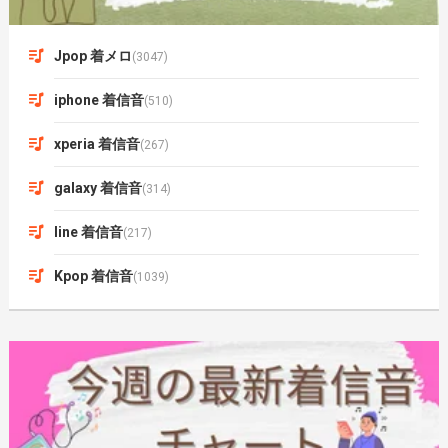
Jpop 着メロ
(3047)
iphone 着信音
(510)
xperia 着信音
(267)
galaxy 着信音
(314)
line 着信音
(217)
Kpop 着信音
(1039)