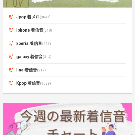
Jpop 着メロ
(3047)
iphone 着信音
(510)
xperia 着信音
(267)
galaxy 着信音
(314)
line 着信音
(217)
Kpop 着信音
(1039)