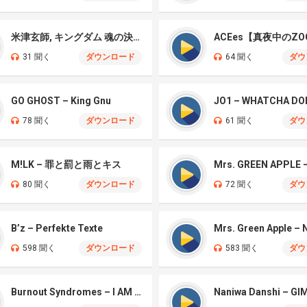
米津玄師, キングダム 魂の決戦 – 公開記念PV
ACEes【真夜中のZO
31 聞く
ダウンロード
64 聞く
ダウ
GO GHOST – King Gnu
JO1 – WHATCHA DO
78 聞く
ダウンロード
61 聞く
ダウ
M!LK – 罪と罰と雨とキス
80 聞く
ダウンロード
72 聞く
ダウ
B’z – Perfekte Texte
598 聞く
ダウンロード
583 聞く
ダウ
Burnout Syndromes – I AM A HERO