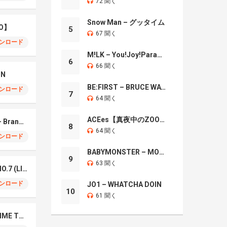
72 聞く
Snow Man – グッタイム
O】
5
67 聞く
ンロード
M!LK – You!Joy!Parade!
6
66 聞く
IN
BE:FIRST – BRUCE WAYNE
ンロード
7
64 聞く
ACEes【真夜中のZOO】
Mrs. GREEN APPLE – Brand New
8
64 聞く
ンロード
BABYMONSTER – MOON
9
63 聞く
Mrs. Green Apple – NO.7 (LIVE)
ンロード
JO1 – WHATCHA DOIN
10
61 聞く
Naniwa Danshi – GIMME THE DAY