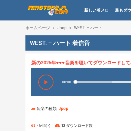
新しい着メロ
最もダ
ホームページ
»
Jpop
»
WEST. – ハート
WEST. – ハート 着信音
メロHOT、最新の2025年♥♥♥音楽を聴いてダウンロードして幸
00:00
音楽の種類:
Jpop
464 聞く
13 ダウンロード数