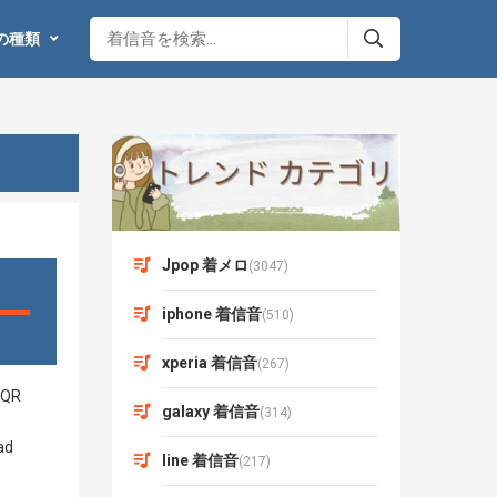
の種類
Jpop 着メロ
(3047)
iphone 着信音
(510)
xperia 着信音
(267)
galaxy 着信音
(314)
line 着信音
(217)