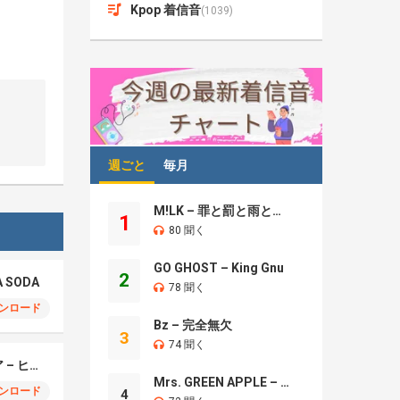
Kpop 着信音
(1039)
週ごと
毎月
M!LK – 罪と罰と雨とキス
1
80 聞く
GO GHOST – King Gnu
2
A SODA
78 聞く
ンロード
Bz – 完全無欠
3
74 聞く
モエチャッカファイア – ヒューゴ、狛野真斗、ライト、セヴェリアン (Cover )
Mrs. GREEN APPLE – Brand New
ンロード
4