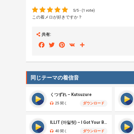
5/5 - (1 vote)
この着メロが好きですか？
共有:
Facebook
Twitter
Pinterest
VK
Share
同じテーマの着信音
くつずれ – Kutsuzure
25 聞く
ダウンロード
ILLIT (아일릿) – I Got Your Back
40 聞く
ダウンロード