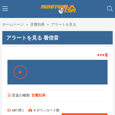
ホームページ
»
音響効果
»
アラートを見る
アラートを見る 着信音
♥♥♥着メロH
音楽の種類:
音響効果
681 聞く
4 ダウンロード数