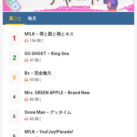
週ごと
毎月
M!LK – 罪と罰と雨とキス
1
106 聞く
GO GHOST – King Gnu
2
97 聞く
Bz – 完全無欠
3
93 聞く
Mrs. GREEN APPLE – Brand New
4
86 聞く
Snow Man – グッタイム
5
83 聞く
M!LK – You!Joy!Parade!
6