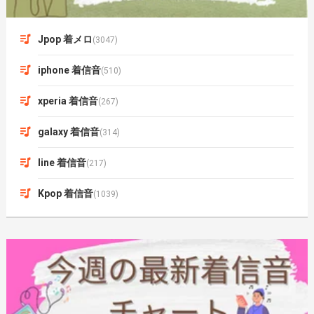
Jpop 着メロ
(3047)
iphone 着信音
(510)
xperia 着信音
(267)
galaxy 着信音
(314)
line 着信音
(217)
Kpop 着信音
(1039)