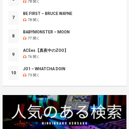
78 聞く
BE:FIRST – BRUCE WAYNE
7
78 聞く
BABYMONSTER – MOON
8
77 聞く
ACEes【真夜中のZOO】
9
76 聞く
JO1 – WHATCHA DOIN
10
73 聞く