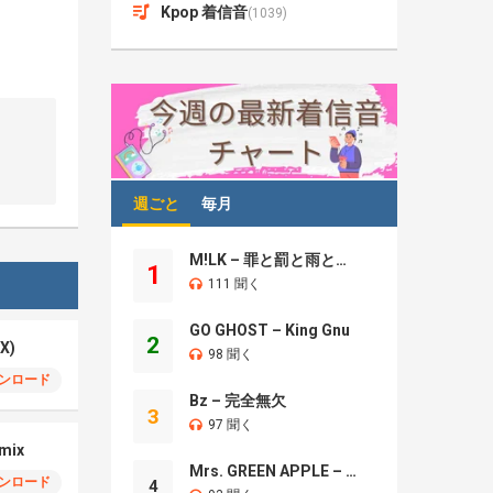
Kpop 着信音
(1039)
週ごと
毎月
M!LK – 罪と罰と雨とキス
1
111 聞く
GO GHOST – King Gnu
2
X)
98 聞く
ンロード
Bz – 完全無欠
3
97 聞く
emix
Mrs. GREEN APPLE – Brand New
ンロード
4