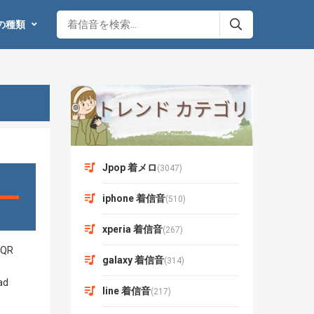
の種類
Jpop 着メロ
(3047)
iphone 着信音
(510)
xperia 着信音
(267)
galaxy 着信音
(314)
line 着信音
(217)