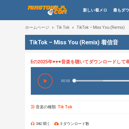
新しい着メロ
最もダ
ホームページ
»
Tik Tok
»
TikTok – Miss You (Remix)
TikTok – Miss You (Remix) 着信音
ロHOT、最新の2025年♥♥♥音楽を聴いてダウンロードして幸せ
00:00
音楽の種類:
Tik Tok
382 聞く
5 ダウンロード数