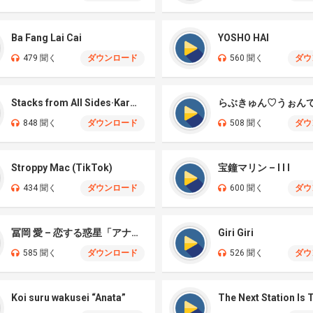
Ba Fang Lai Cai
YOSHO HAI
479 聞く
ダウンロード
560 聞く
ダウ
Stacks from All Sides·Karma Code
らぶきゅん♡うぉん
848 聞く
ダウンロード
508 聞く
ダウ
Stroppy Mac (TikTok)
宝鐘マリン – I I I
434 聞く
ダウンロード
600 聞く
ダウ
冨岡 愛 – 恋する惑星「アナタ」
Giri Giri
585 聞く
ダウンロード
526 聞く
ダウ
Koi suru wakusei “Anata”