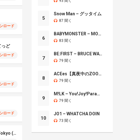
93 聞く
Snow Man – グッタイム
5
87 聞く
ンロード
BABYMONSTER – MOON
6
83 聞く
てっど
BE:FIRST – BRUCE WAYNE
ンロード
7
79 聞く
ACEes【真夜中のZOO】
8
79 聞く
ンロード
M!LK – You!Joy!Parade!
9
79 聞く
ンロード
JO1 – WHATCHA DOIN
10
73 聞く
The Next Station Is Tokyo (TikTok)