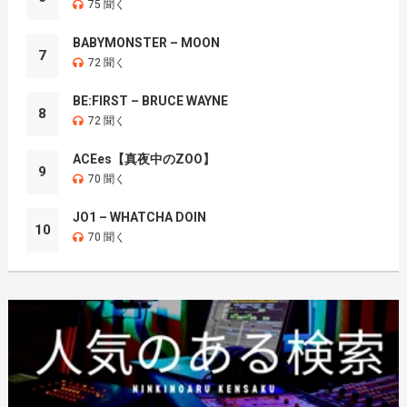
75 聞く
BABYMONSTER – MOON
7
72 聞く
BE:FIRST – BRUCE WAYNE
8
72 聞く
ACEes【真夜中のZOO】
9
70 聞く
JO1 – WHATCHA DOIN
10
70 聞く