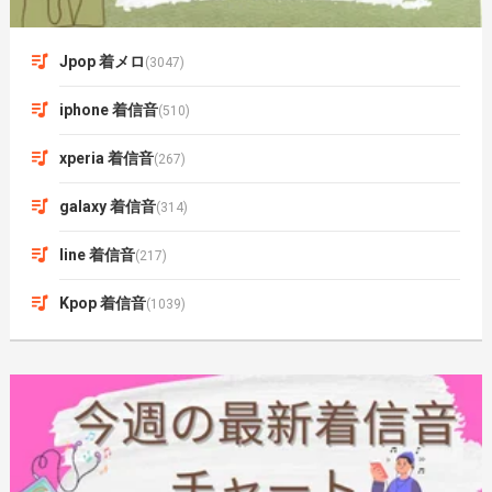
Jpop 着メロ
(3047)
iphone 着信音
(510)
xperia 着信音
(267)
galaxy 着信音
(314)
line 着信音
(217)
Kpop 着信音
(1039)