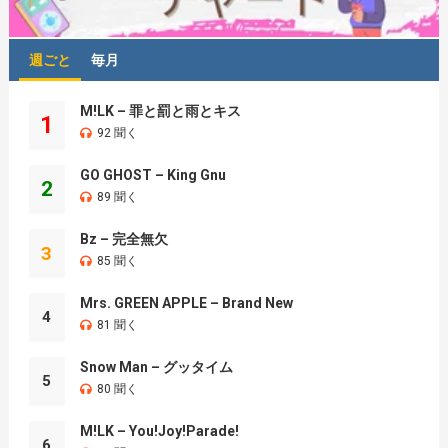
週ごと
毎月
M!LK – 罪と罰と雨とキス
1
92 聞く
GO GHOST – King Gnu
2
89 聞く
Bz – 完全無欠
3
85 聞く
Mrs. GREEN APPLE – Brand New
4
81 聞く
Snow Man – グッタイム
5
80 聞く
M!LK – You!Joy!Parade!
6