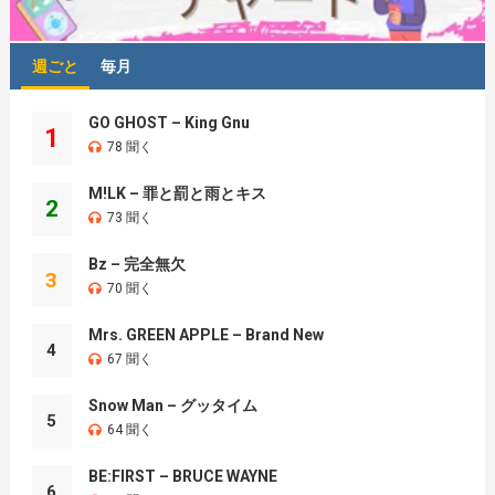
週ごと
毎月
GO GHOST – King Gnu
1
78 聞く
M!LK – 罪と罰と雨とキス
2
73 聞く
Bz – 完全無欠
3
70 聞く
Mrs. GREEN APPLE – Brand New
4
67 聞く
Snow Man – グッタイム
5
64 聞く
BE:FIRST – BRUCE WAYNE
6