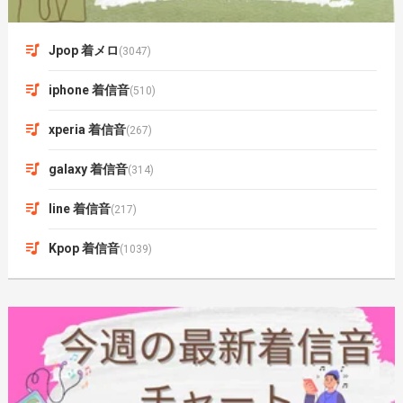
Jpop 着メロ
(3047)
iphone 着信音
(510)
xperia 着信音
(267)
galaxy 着信音
(314)
line 着信音
(217)
Kpop 着信音
(1039)