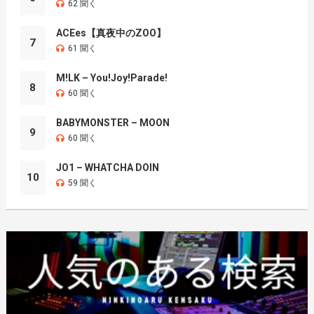
62 聞く
ACEes【真夜中のZOO】
7
61 聞く
M!LK – You!Joy!Parade!
8
60 聞く
BABYMONSTER – MOON
9
60 聞く
JO1 – WHATCHA DOIN
10
59 聞く