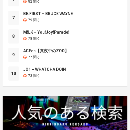
82 聞く
BE:FIRST – BRUCE WAYNE
7
79 聞く
M!LK – You!Joy!Parade!
8
78 聞く
ACEes【真夜中のZOO】
9
77 聞く
JO1 – WHATCHA DOIN
10
73 聞く