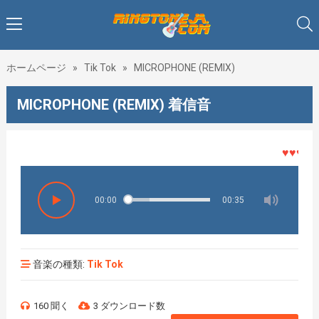
ホームページ
»
Tik Tok
»
MICROPHONE (REMIX)
MICROPHONE (REMIX) 着信音
♥♥♥着メ
00:00
00:35
音楽の種類:
Tik Tok
160 聞く
3 ダウンロード数