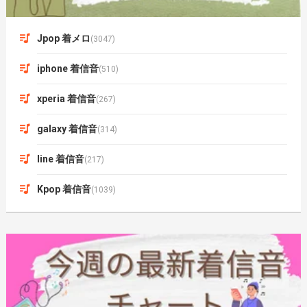
Jpop 着メロ
(3047)
iphone 着信音
(510)
xperia 着信音
(267)
galaxy 着信音
(314)
line 着信音
(217)
Kpop 着信音
(1039)