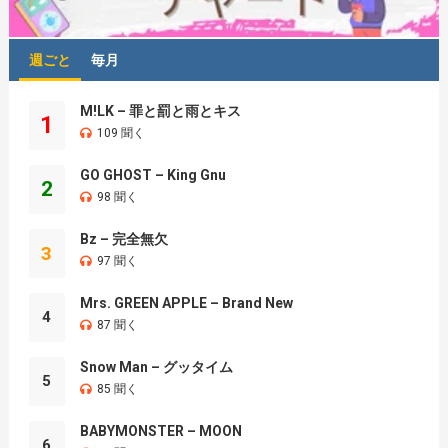
週ごと
毎月
M!LK – 罪と罰と雨とキス
1
109 聞く
GO GHOST – King Gnu
2
98 聞く
Bz – 完全無欠
3
97 聞く
Mrs. GREEN APPLE – Brand New
4
87 聞く
Snow Man – グッタイム
5
85 聞く
BABYMONSTER – MOON
6