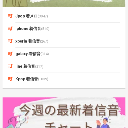
Jpop 着メロ
(3047)
iphone 着信音
(510)
xperia 着信音
(267)
galaxy 着信音
(314)
line 着信音
(217)
Kpop 着信音
(1039)