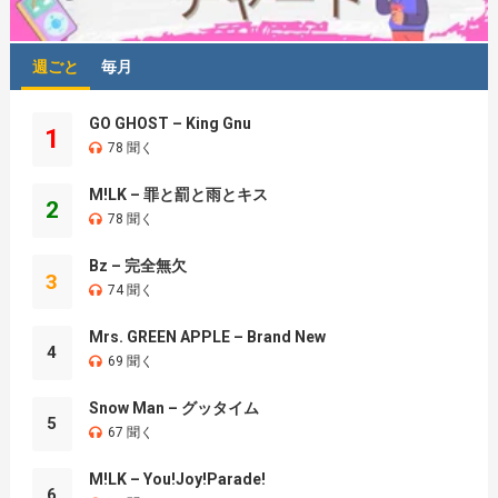
週ごと
毎月
GO GHOST – King Gnu
1
78 聞く
M!LK – 罪と罰と雨とキス
2
78 聞く
Bz – 完全無欠
3
74 聞く
Mrs. GREEN APPLE – Brand New
4
69 聞く
Snow Man – グッタイム
5
67 聞く
M!LK – You!Joy!Parade!
6