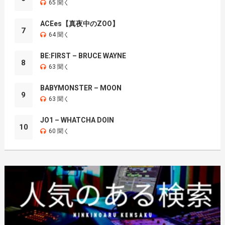
65 聞く
ACEes【真夜中のZOO】
7
64 聞く
BE:FIRST – BRUCE WAYNE
8
63 聞く
BABYMONSTER – MOON
9
63 聞く
JO1 – WHATCHA DOIN
10
60 聞く