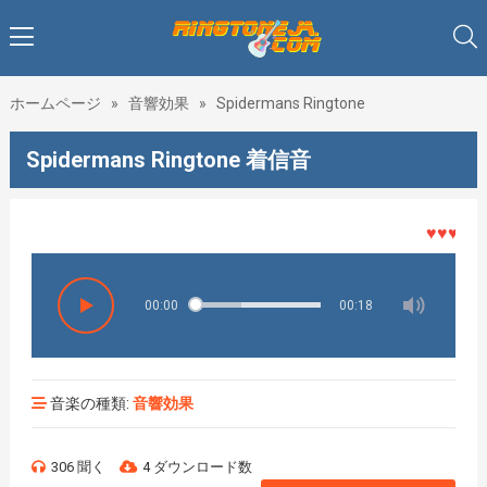
ホームページ
»
音響効果
»
Spidermans Ringtone
Spidermans Ringtone 着信音
♥♥♥着メロ
00:00
00:18
音楽の種類:
音響効果
306 聞く
4 ダウンロード数