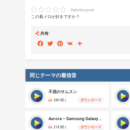
Rate this post
この着メロが好きですか？
共有:
Facebook
Twitter
Pinterest
VK
Share
同じテーマの着信音
不屈のサムスン
280 聞く
ダウンロード
Aurora – Samsung Galaxy S26
218 聞く
ダウンロード