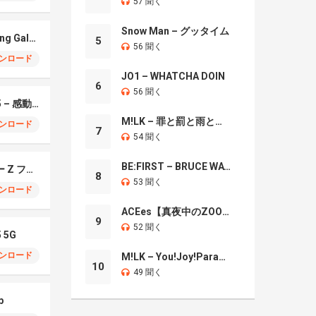
57 聞く
Snow Man – グッタイム
Xylophonic – Samsung Galaxy S26 Ultra
5
56 聞く
ンロード
JO1 – WHATCHA DOIN
6
56 聞く
Samsung Galaxy S25 – 感動のセンセーション
M!LK – 罪と罰と雨とキス
ンロード
7
54 聞く
BE:FIRST – BRUCE WAYNE
サムスン ギャラクシー Z フォールド7
8
53 聞く
ンロード
ACEes【真夜中のZOO】
9
52 聞く
5 5G
ンロード
M!LK – You!Joy!Parade!
10
49 聞く
p