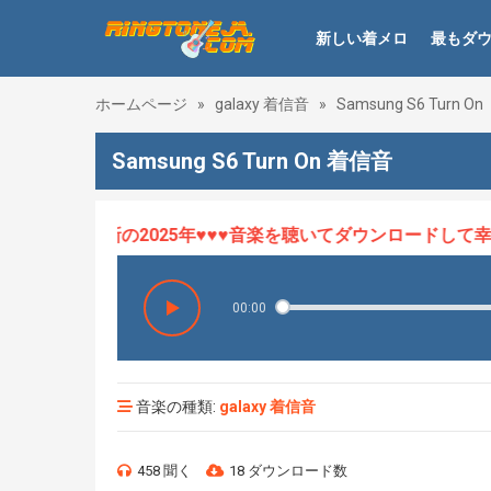
新しい着メロ
最もダ
ホームページ
»
galaxy 着信音
»
Samsung S6 Turn On
Samsung S6 Turn On 着信音
ロHOT、最新の2025年♥♥♥音楽を聴いてダウンロードして幸せ
00:00
音楽の種類:
galaxy 着信音
458 聞く
18 ダウンロード数