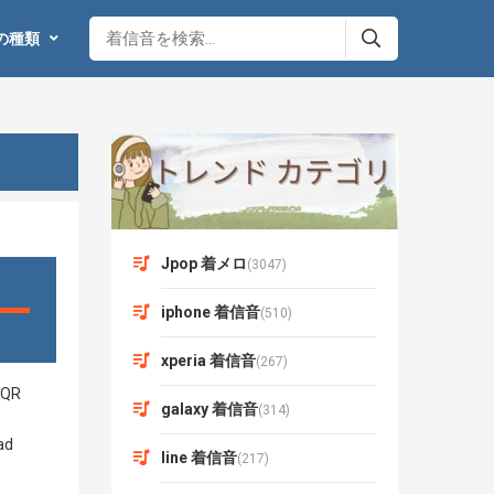
の種類
Jpop 着メロ
(3047)
iphone 着信音
(510)
xperia 着信音
(267)
galaxy 着信音
(314)
line 着信音
(217)