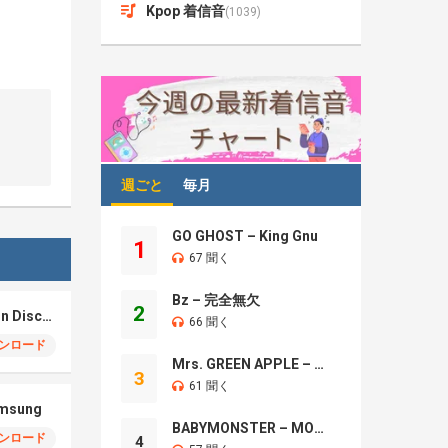
Kpop 着信音
(1039)
週ごと
毎月
GO GHOST – King Gnu
1
67 聞く
Bz – 完全無欠
2
Samsung S26 – Moon Discovery
66 聞く
ンロード
Mrs. GREEN APPLE – Brand New
3
61 聞く
amsung
BABYMONSTER – MOON
ンロード
4