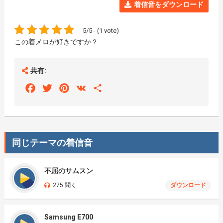
着信音をダウンロード
5/5 - (1 vote)
この着メロが好きですか？
共有:
Facebook
Twitter
Pinterest
VK
Share
同じテーマの着信音
不屈のサムスン
275 聞く
ダウンロード
Samsung E700