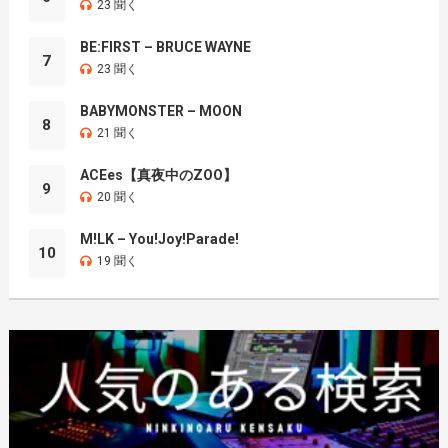
23 聞く
BE:FIRST – BRUCE WAYNE
7
23 聞く
BABYMONSTER – MOON
8
21 聞く
ACEes【真夜中のZOO】
9
20 聞く
M!LK – You!Joy!Parade!
10
19 聞く