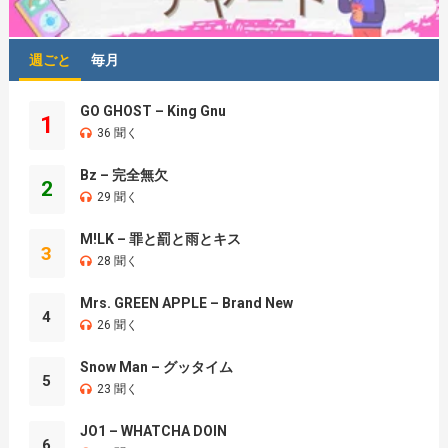
週ごと
毎月
GO GHOST – King Gnu
1
36 聞く
Bz – 完全無欠
2
29 聞く
M!LK – 罪と罰と雨とキス
3
28 聞く
Mrs. GREEN APPLE – Brand New
4
26 聞く
Snow Man – グッタイム
5
23 聞く
JO1 – WHATCHA DOIN
6