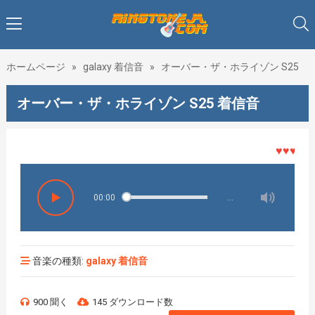
ホームページ
»
galaxy 着信音
»
オーバー・ザ・ホライゾン S25
オーバー・ザ・ホライゾン S25 着信音
♥♥♥着メロ
00:00
…
音楽の種類:
galaxy 着信音
900 聞く
145 ダウンロード数