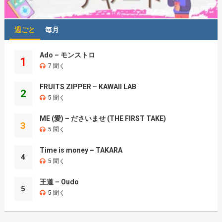
週ごと
毎月
Ado – モンストロ
1
7 聞く
FRUITS ZIPPER – KAWAII LAB
2
5 聞く
ME (愛) – ださいませ (THE FIRST TAKE)
3
5 聞く
Time is money – TAKARA
4
5 聞く
王道 – Oudo
5
5 聞く