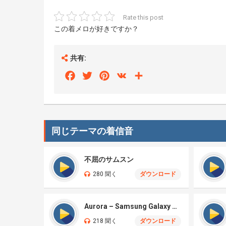
Rate this post
この着メロが好きですか？
共有:
Facebook
Twitter
Pinterest
VK
Share
同じテーマの着信音
不屈のサムスン
280 聞く
ダウンロード
Aurora – Samsung Galaxy S26
218 聞く
ダウンロード