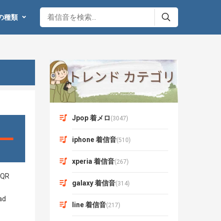
の種類
Jpop 着メロ
(3047)
iphone 着信音
(510)
xperia 着信音
(267)
galaxy 着信音
(314)
line 着信音
(217)