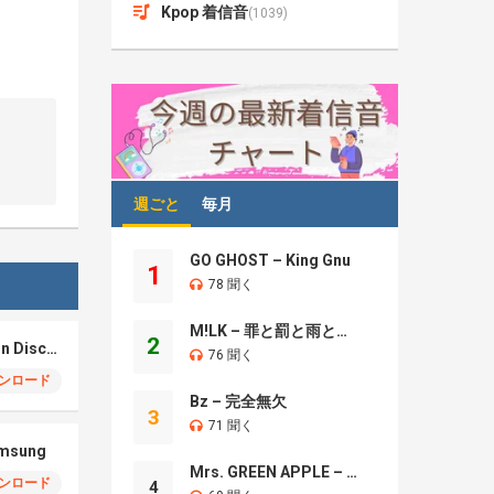
Kpop 着信音
(1039)
週ごと
毎月
GO GHOST – King Gnu
1
78 聞く
M!LK – 罪と罰と雨とキス
2
Samsung S26 – Moon Discovery
76 聞く
ンロード
Bz – 完全無欠
3
71 聞く
amsung
Mrs. GREEN APPLE – Brand New
ンロード
4