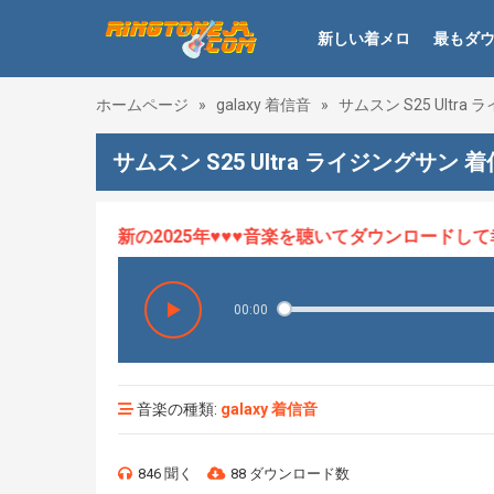
新しい着メロ
最もダ
ホームページ
»
galaxy 着信音
»
サムスン S25 Ultra
サムスン S25 Ultra ライジングサン 
メロHOT、最新の2025年♥♥♥音楽を聴いてダウンロードして幸せ
00:00
音楽の種類:
galaxy 着信音
846 聞く
88 ダウンロード数