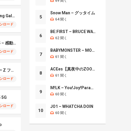
69 聞く
Snow Man – グッタイム
Xylophonic – Samsung Galaxy S26 Ultra
5
64 聞く
ンロード
BE:FIRST – BRUCE WAYNE
6
62 聞く
Samsung Galaxy S25 – 感動のセンセーション
BABYMONSTER – MOON
ンロード
7
61 聞く
ACEes【真夜中のZOO】
サムスン ギャラクシー Z フォールド7
8
61 聞く
ンロード
M!LK – You!Joy!Parade!
9
60 聞く
5 5G
ンロード
JO1 – WHATCHA DOIN
10
60 聞く
p