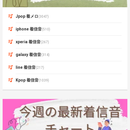
Jpop 着メロ
(3047)
iphone 着信音
(510)
xperia 着信音
(267)
galaxy 着信音
(314)
line 着信音
(217)
Kpop 着信音
(1039)