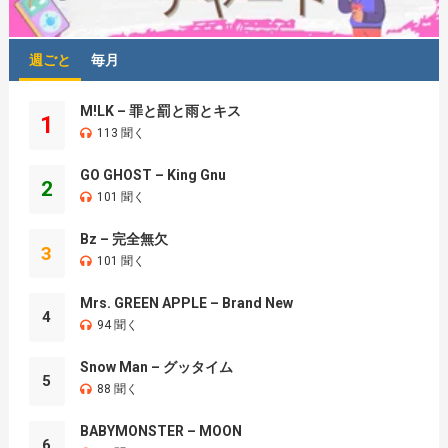
週ごと
毎月
M!LK – 罪と罰と雨とキス
1
113 聞く
GO GHOST – King Gnu
2
101 聞く
Bz – 完全無欠
3
101 聞く
Mrs. GREEN APPLE – Brand New
4
94 聞く
Snow Man – グッタイム
5
88 聞く
BABYMONSTER – MOON
6