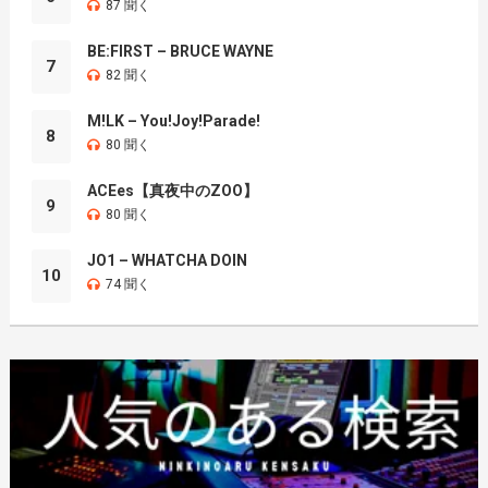
87 聞く
BE:FIRST – BRUCE WAYNE
7
82 聞く
M!LK – You!Joy!Parade!
8
80 聞く
ACEes【真夜中のZOO】
9
80 聞く
JO1 – WHATCHA DOIN
10
74 聞く