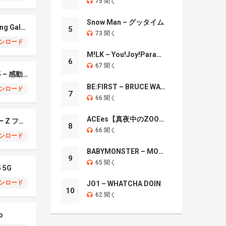
75 聞く
Snow Man – グッタイム
Xylophonic – Samsung Galaxy S26 Ultra
5
73 聞く
ンロード
M!LK – You!Joy!Parade!
6
67 聞く
Samsung Galaxy S25 – 感動のセンセーション
BE:FIRST – BRUCE WAYNE
ンロード
7
66 聞く
ACEes【真夜中のZOO】
サムスン ギャラクシー Z フォールド7
8
66 聞く
ンロード
BABYMONSTER – MOON
9
65 聞く
5 5G
ンロード
JO1 – WHATCHA DOIN
10
62 聞く
p