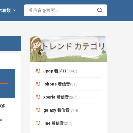
の種類
Jpop 着メロ
(3047)
iphone 着信音
(510)
xperia 着信音
(267)
galaxy 着信音
(314)
line 着信音
(217)