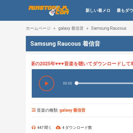
新しい着メロ
最もダ
ホームページ
»
galaxy 着信音
»
Samsung Raucous
Samsung Raucous 着信音
ロHOT、最新の2025年♥♥♥音楽を聴いてダウンロードして幸せ
00:00
音楽の種類:
galaxy 着信音
447 聞く
4 ダウンロード数