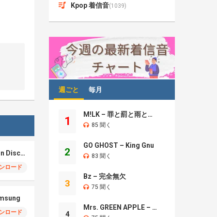
Kpop 着信音
(1039)
週ごと
毎月
M!LK – 罪と罰と雨とキス
1
85 聞く
GO GHOST – King Gnu
2
Samsung S26 – Moon Discovery
83 聞く
ンロード
Bz – 完全無欠
3
75 聞く
amsung
Mrs. GREEN APPLE – Brand New
ンロード
4