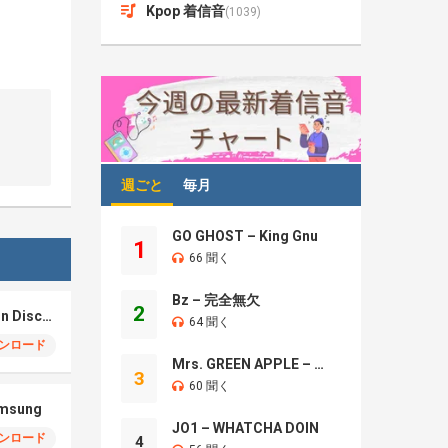
Kpop 着信音
(1039)
週ごと
毎月
GO GHOST – King Gnu
1
66 聞く
Bz – 完全無欠
2
Samsung S26 – Moon Discovery
64 聞く
ンロード
Mrs. GREEN APPLE – Brand New
3
60 聞く
amsung
JO1 – WHATCHA DOIN
ンロード
4