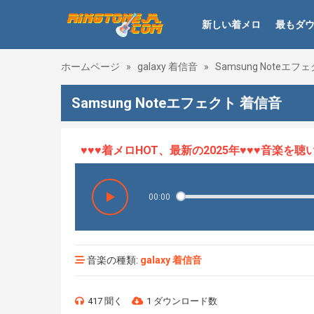
新しい着メロ
最もダ
ホームページ
»
galaxy 着信音
»
Samsung Noteエフ
Samsung Noteエフェクト 着信音
♥♥♥着メロHOT、最新の2025年♥♥♥音楽を聴い
00:00
音楽の種類:
galaxy 着信音
417 聞く
1 ダウンロード数