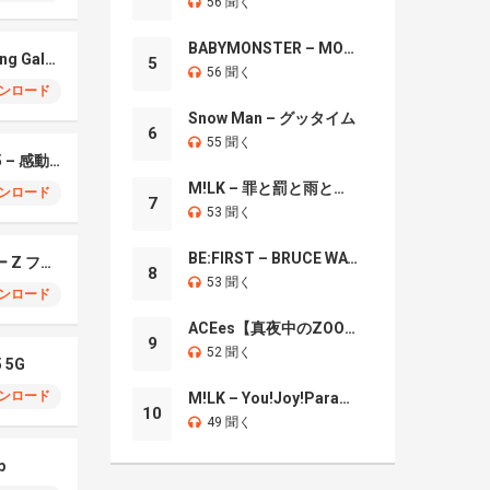
56 聞く
BABYMONSTER – MOON
Xylophonic – Samsung Galaxy S26 Ultra
5
56 聞く
ンロード
Snow Man – グッタイム
6
55 聞く
Samsung Galaxy S25 – 感動のセンセーション
M!LK – 罪と罰と雨とキス
ンロード
7
53 聞く
BE:FIRST – BRUCE WAYNE
サムスン ギャラクシー Z フォールド7
8
53 聞く
ンロード
ACEes【真夜中のZOO】
9
52 聞く
5 5G
ンロード
M!LK – You!Joy!Parade!
10
49 聞く
p