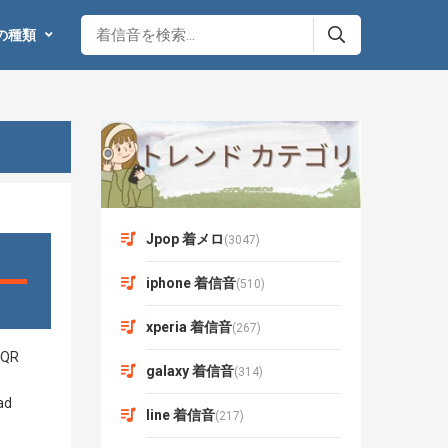
の種類
Jpop 着メロ
(3047)
iphone 着信音
(510)
xperia 着信音
(267)
galaxy 着信音
(314)
line 着信音
(217)