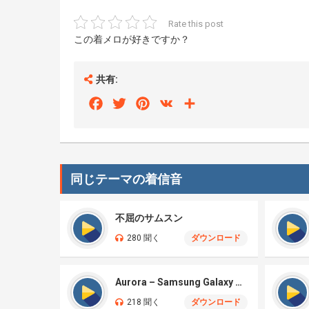
Rate this post
この着メロが好きですか？
共有:
Facebook
Twitter
Pinterest
VK
Share
同じテーマの着信音
不屈のサムスン
280 聞く
ダウンロード
Aurora – Samsung Galaxy S26
218 聞く
ダウンロード