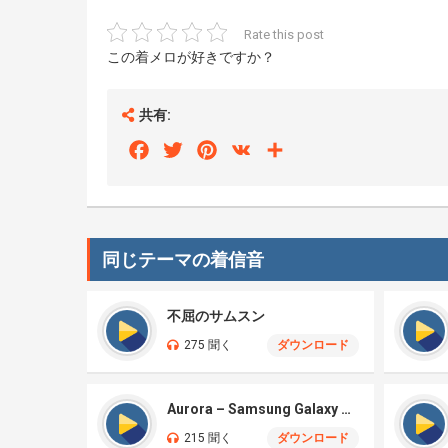
Rate this post
この着メロが好きですか？
共有:
Facebook
Twitter
Pinterest
VK
Share
同じテーマの着信音
不屈のサムスン
275 聞く
ダウンロード
Aurora – Samsung Galaxy S26
215 聞く
ダウンロード