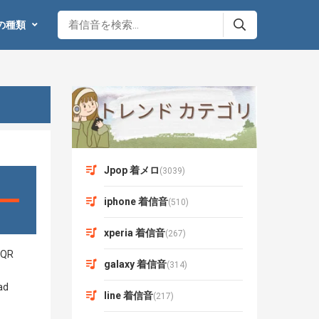
の種類
Jpop 着メロ
(3039)
iphone 着信音
(510)
xperia 着信音
(267)
galaxy 着信音
(314)
line 着信音
(217)