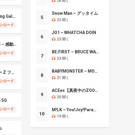
26 聞く
Snow Man – グッタイム
Xylophonic – Samsung Galaxy S26 Ultra
5
23 聞く
ンロード
JO1 – WHATCHA DOIN
6
23 聞く
Samsung Galaxy S25 – 感動のセンセーション
BE:FIRST – BRUCE WAYNE
ンロード
7
23 聞く
BABYMONSTER – MOON
サムスン ギャラクシー Z フォールド7
8
21 聞く
ンロード
ACEes【真夜中のZOO】
9
20 聞く
5 5G
ンロード
M!LK – You!Joy!Parade!
10
19 聞く
p