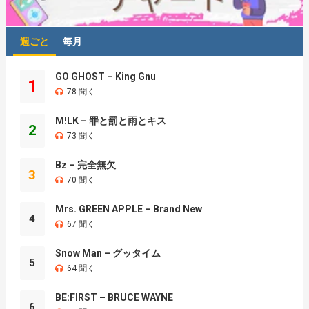
週ごと
毎月
GO GHOST – King Gnu
1
78 聞く
M!LK – 罪と罰と雨とキス
2
73 聞く
Bz – 完全無欠
3
70 聞く
Mrs. GREEN APPLE – Brand New
4
67 聞く
Snow Man – グッタイム
5
64 聞く
BE:FIRST – BRUCE WAYNE
6