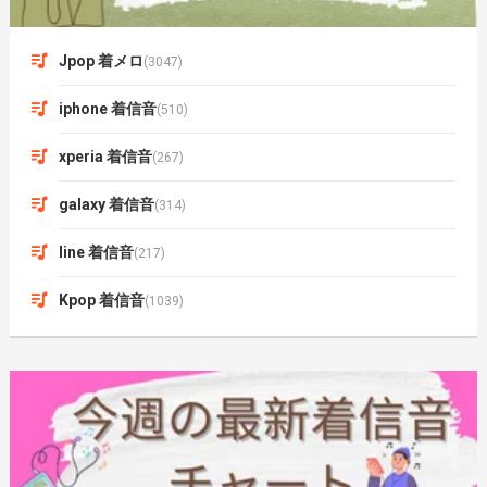
Jpop 着メロ
(3047)
iphone 着信音
(510)
xperia 着信音
(267)
galaxy 着信音
(314)
line 着信音
(217)
Kpop 着信音
(1039)