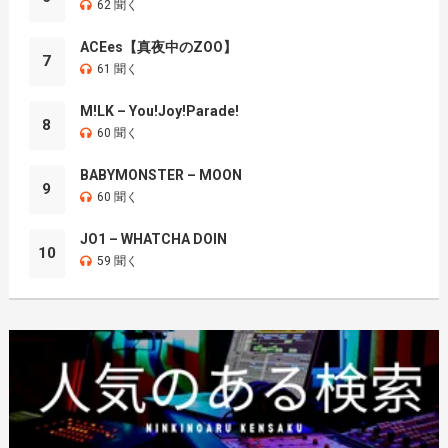
62 聞く
ACEes【真夜中のZOO】
7
61 聞く
M!LK – You!Joy!Parade!
8
60 聞く
BABYMONSTER – MOON
9
60 聞く
JO1 – WHATCHA DOIN
10
59 聞く