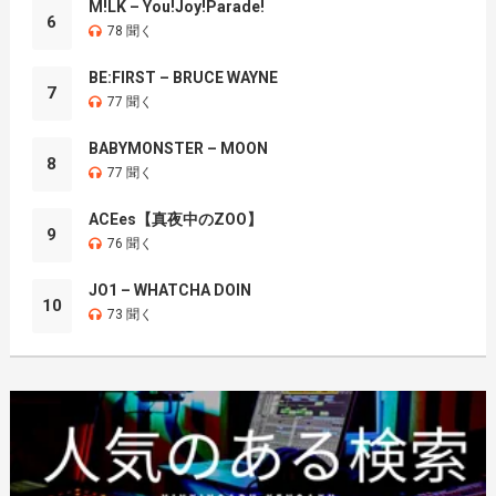
M!LK – You!Joy!Parade!
6
78 聞く
BE:FIRST – BRUCE WAYNE
7
77 聞く
BABYMONSTER – MOON
8
77 聞く
ACEes【真夜中のZOO】
9
76 聞く
JO1 – WHATCHA DOIN
10
73 聞く