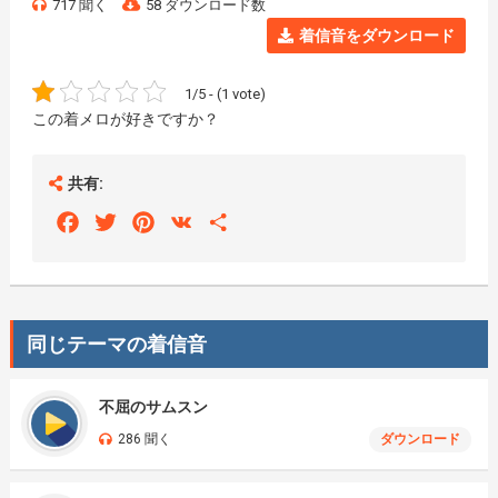
717 聞く
58 ダウンロード数
着信音をダウンロード
1/5 - (1 vote)
この着メロが好きですか？
共有:
Facebook
Twitter
Pinterest
VK
Share
同じテーマの着信音
不屈のサムスン
286 聞く
ダウンロード