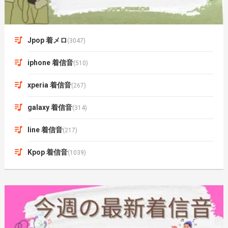
Jpop 着メロ
(3047)
iphone 着信音
(510)
xperia 着信音
(267)
galaxy 着信音
(314)
line 着信音
(217)
Kpop 着信音
(1039)