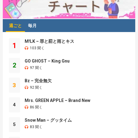
週ごと
毎月
M!LK – 罪と罰と雨とキス
1
103 聞く
GO GHOST – King Gnu
2
97 聞く
Bz – 完全無欠
3
92 聞く
Mrs. GREEN APPLE – Brand New
4
86 聞く
Snow Man – グッタイム
5
83 聞く