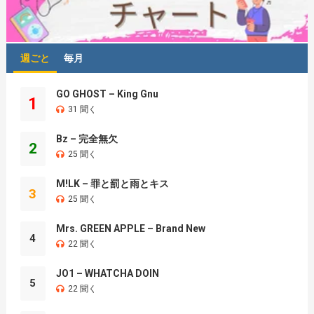
週ごと
毎月
GO GHOST – King Gnu
1
31 聞く
Bz – 完全無欠
2
25 聞く
M!LK – 罪と罰と雨とキス
3
25 聞く
Mrs. GREEN APPLE – Brand New
4
22 聞く
JO1 – WHATCHA DOIN
5
22 聞く