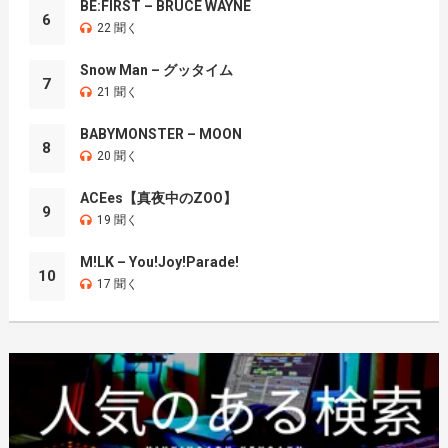
BE:FIRST – BRUCE WAYNE
6
22 聞く
Snow Man – グッタイム
7
21 聞く
BABYMONSTER – MOON
8
20 聞く
ACEes【真夜中のZOO】
9
19 聞く
M!LK – You!Joy!Parade!
10
17 聞く