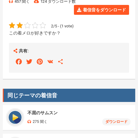
457 聞く
124 ダウンロード数
着信音をダウンロード
2/5 - (1 vote)
この着メロが好きですか？
共有:
Facebook
Twitter
Pinterest
VK
Share
同じテーマの着信音
不屈のサムスン
275 聞く
ダウンロード