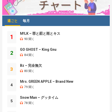
週ごと
毎月
M!LK – 罪と罰と雨とキス
1
90 聞く
GO GHOST – King Gnu
2
84 聞く
Bz – 完全無欠
3
80 聞く
Mrs. GREEN APPLE – Brand New
4
79 聞く
Snow Man – グッタイム
5
78 聞く