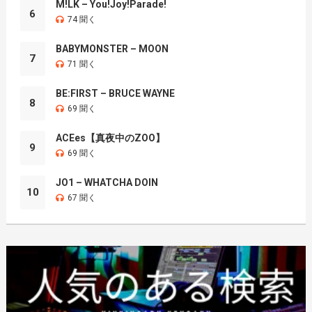
M!LK – You!Joy!Parade!
6
74 聞く
BABYMONSTER – MOON
7
71 聞く
BE:FIRST – BRUCE WAYNE
8
69 聞く
ACEes【真夜中のZOO】
9
69 聞く
JO1 – WHATCHA DOIN
10
67 聞く