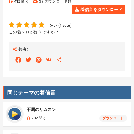
412 聞く
39 ダウンロード数
着信音をダウンロード
5/5 - (1 vote)
この着メロが好きですか？
共有:
Facebook
Twitter
Pinterest
VK
Share
同じテーマの着信音
不屈のサムスン
282 聞く
ダウンロード