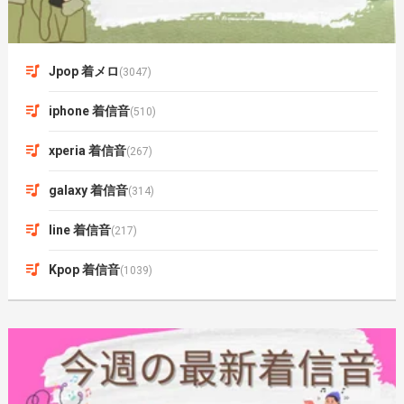
Jpop 着メロ
(3047)
iphone 着信音
(510)
xperia 着信音
(267)
galaxy 着信音
(314)
line 着信音
(217)
Kpop 着信音
(1039)