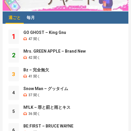
週ごと
毎月
GO GHOST – King Gnu
1
47 聞く
Mrs. GREEN APPLE – Brand New
2
42 聞く
Bz – 完全無欠
3
41 聞く
Snow Man – グッタイム
4
37 聞く
M!LK – 罪と罰と雨とキス
5
36 聞く
BE:FIRST – BRUCE WAYNE
6