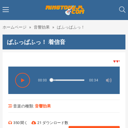
ホームページ
»
音響効果
»
ぱふっぱふっ！
ぱふっぱふっ！ 着信音
♥♥♥着メロ
00:00
00:34
音楽の種類:
音響効果
350 聞く
21 ダウンロード数