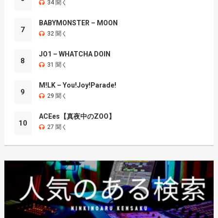
34 聞く
BABYMONSTER – MOON
7
32 聞く
JO1 – WHATCHA DOIN
8
31 聞く
M!LK – You!Joy!Parade!
9
29 聞く
ACEes【真夜中のZOO】
10
27 聞く