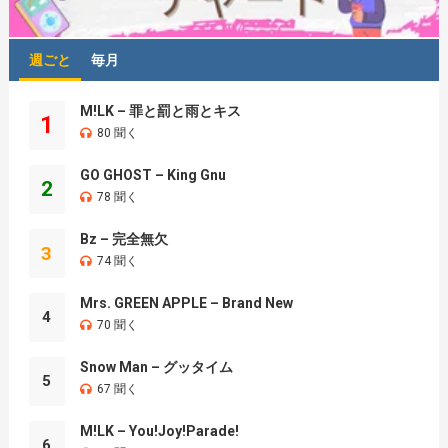
週ごと
毎月
M!LK – 罪と罰と雨とキス
1
80 聞く
GO GHOST – King Gnu
2
78 聞く
Bz – 完全無欠
3
74 聞く
Mrs. GREEN APPLE – Brand New
4
70 聞く
Snow Man – グッタイム
5
67 聞く
M!LK – You!Joy!Parade!
6