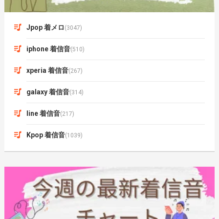
Jpop 着メロ
(3047)
iphone 着信音
(510)
xperia 着信音
(267)
galaxy 着信音
(314)
line 着信音
(217)
Kpop 着信音
(1039)