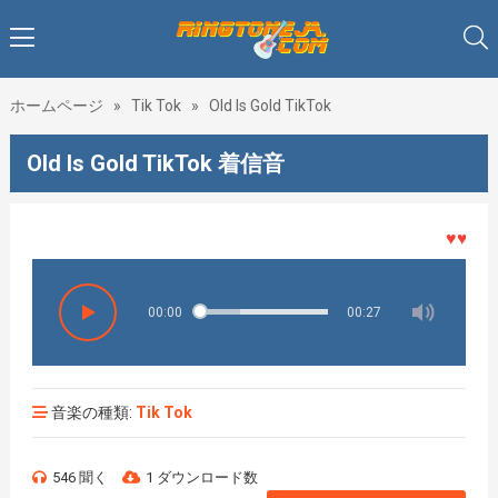
ホームページ
»
Tik Tok
»
Old Is Gold TikTok
Old Is Gold TikTok 着信音
♥♥♥着メ
00:00
00:27
音楽の種類:
Tik Tok
546 聞く
1 ダウンロード数