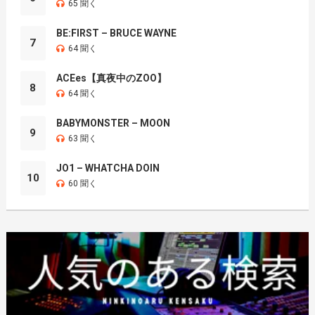
65 聞く
BE:FIRST – BRUCE WAYNE
7
64 聞く
ACEes【真夜中のZOO】
8
64 聞く
BABYMONSTER – MOON
9
63 聞く
JO1 – WHATCHA DOIN
10
60 聞く