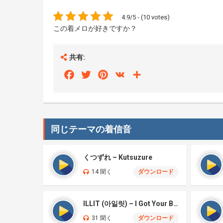
4.9/5 - (10 votes)
この着メロが好きですか？
共有:
Facebook
Twitter
Pinterest
VK
Share
同じテーマの着信音
くつずれ – Kutsuzure
14 聞く
ダウンロード
ILLIT (아일릿) – I Got Your Back
31 聞く
ダウンロード