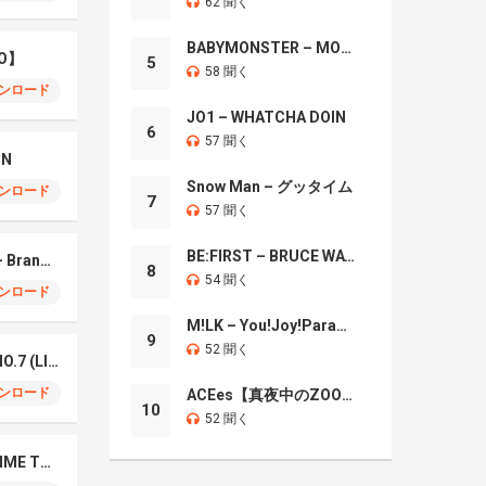
62 聞く
BABYMONSTER – MOON
O】
5
58 聞く
ンロード
JO1 – WHATCHA DOIN
6
57 聞く
IN
Snow Man – グッタイム
ンロード
7
57 聞く
BE:FIRST – BRUCE WAYNE
Mrs. GREEN APPLE – Brand New
8
54 聞く
ンロード
M!LK – You!Joy!Parade!
9
52 聞く
Mrs. Green Apple – NO.7 (LIVE)
ンロード
ACEes【真夜中のZOO】
10
52 聞く
Naniwa Danshi – GIMME THE DAY