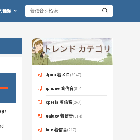
の種類
Jpop 着メロ
(3047)
iphone 着信音
(510)
xperia 着信音
(267)
galaxy 着信音
(314)
line 着信音
(217)