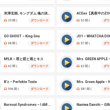
米津玄師, キングダム 魂の決戦 – 公開記念PV
ACEes【真夜中のZO
23 聞く
ダウンロード
52 聞く
ダウ
GO GHOST – King Gnu
JO1 – WHATCHA DO
68 聞く
ダウンロード
57 聞く
ダウ
M!LK – 罪と罰と雨とキス
62 聞く
ダウンロード
62 聞く
ダウ
B’z – Perfekte Texte
596 聞く
ダウンロード
581 聞く
ダウ
Burnout Syndromes – I AM A HERO