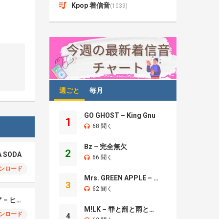
Kpop 着信音
(1039)
週ごと
毎月
GO GHOST – King Gnu
1
68 聞く
Bz – 完全無欠
2
A SODA
66 聞く
ンロード
Mrs. GREEN APPLE – Brand New
3
62 聞く
モエチャッカファイア – ヒューゴ、狛野真斗、ライト、セヴェリアン (Cover )
M!LK – 罪と罰と雨とキス
ンロード
4