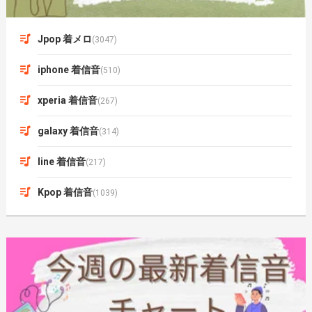
Jpop 着メロ
(3047)
iphone 着信音
(510)
xperia 着信音
(267)
galaxy 着信音
(314)
line 着信音
(217)
Kpop 着信音
(1039)