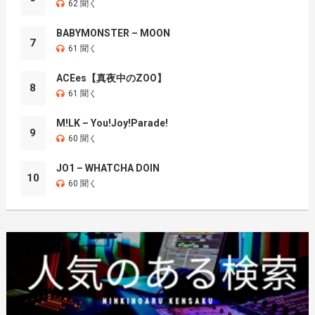
62 聞く
BABYMONSTER – MOON
7
61 聞く
ACEes【真夜中のZOO】
8
61 聞く
M!LK – You!Joy!Parade!
9
60 聞く
JO1 – WHATCHA DOIN
10
60 聞く