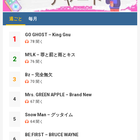
週ごと
毎月
GO GHOST – King Gnu
1
78 聞く
M!LK – 罪と罰と雨とキス
2
76 聞く
Bz – 完全無欠
3
70 聞く
Mrs. GREEN APPLE – Brand New
4
67 聞く
Snow Man – グッタイム
5
64 聞く
BE:FIRST – BRUCE WAYNE
6