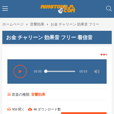
ホームページ
»
音響効果
»
お金 チャリーン 効果音 フリー
お金 チャリーン 効果音 フリー 着信音
♥♥♥着メ
00:00
00:03
音楽の種類:
音響効果
953 聞く
46 ダウンロード数